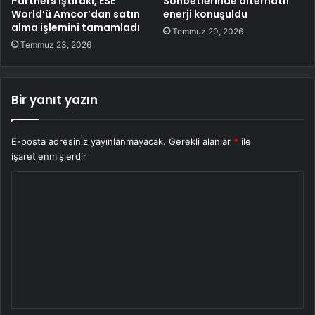
Partners iştiraki, ESE
Sohbetlerinde alternatif
World’ü Amcor’dan satın
enerji konuşuldu
alma işlemini tamamladı
Temmuz 20, 2026
Temmuz 23, 2026
Bir yanıt yazın
E-posta adresiniz yayınlanmayacak.
Gerekli alanlar
*
ile
işaretlenmişlerdir
Y
o
r
u
m
*