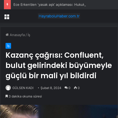
Ece Erken’den ‘yasak aşk’ açıklaması: Hukuki yollara başvuruyor
Menü
Anasayfa
/
İş
İş
Kazanç çağrısı: Confluent,
bulut gelirindeki büyümeyle
güçlü bir mali yıl bildirdi
GÜLSEN KADI
Şubat 8, 2024
0
0
3 dakika okuma süresi