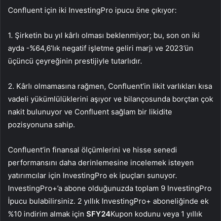
Confluent için iki InvestingPro ipucu öne çıkıyor:
1. Şirketin bu yıl kârlı olması beklenmiyor; bu, son on iki
ayda -%64,6’lık negatif işletme geliri marjı ve 2023’ün
üçüncü çeyreğinin prestijiyle tutarlıdır.
2. Kârlı olmamasına rağmen, Confluent’in likit varlıkları kısa
vadeli yükümlülüklerini aşıyor ve bilançosunda borçtan çok
nakit bulunuyor ve Confluent sağlam bir likidite
pozisyonuna sahip.
Confluent’in finansal ölçümlerini ve hisse senedi
performansını daha derinlemesine incelemek isteyen
yatırımcılar için InvestingPro ek ipuçları sunuyor.
InvestingPro+’a abone olduğunuzda toplam 9 InvestingPro
İpucu bulabilirsiniz. 2 yıllık InvestingPro+ aboneliğinde ek
%10 indirim almak için
SFY24
Kupon kodunu veya 1 yıllık