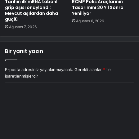
Tarihin ilk mRNA tabanlı
RCMP Polis Araçlarının
grip aşısı onaylandı:
Tasarımını 30 Yıl Sonra
Mevcut aşılardan daha
Yeniliyor
güçlü
Ağustos 6, 2026
Ağustos 7, 2026
Bir yanıt yazın
E-posta adresiniz yayınlanmayacak.
Gerekli alanlar
*
ile
işaretlenmişlerdir
Y
o
r
u
m
*