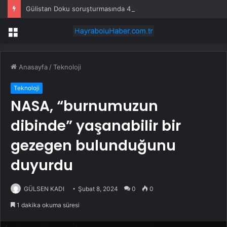
Gülistan Doku soruşturmasında 4 polis tutuklandı
Menü
Anasayfa
/
Teknoloji
Teknoloji
NASA, “burnumuzun
dibinde” yaşanabilir bir
gezegen bulunduğunu
duyurdu
GÜLSEN KADI
Şubat 8, 2024
0
0
1 dakika okuma süresi