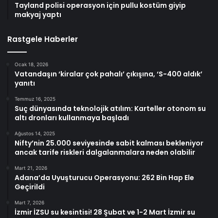
Tayland polisi operasyon için pullu kostüm giyip
makyaj yaptı
Rastgele Haberler
Ocak 18, 2026
Vatandaşın ‘kiralar çok pahalı’ çıkışına, ‘S-400 aldık’
yanıtı
Temmuz 16, 2025
Suç dünyasında teknolojik atılım: Karteller otonom su
altı dronları kullanmaya başladı
Ağustos 14, 2025
Nifty’nin 25.000 seviyesinde sabit kalması bekleniyor
ancak tarife riskleri dalgalanmalara neden olabilir
Mart 21, 2026
Adana’da Uyuşturucu Operasyonu: 262 Bin Hap Ele
Geçirildi
Mart 7, 2026
İzmir İZSU su kesintisi! 28 Şubat ve 1-2 Mart İzmir su