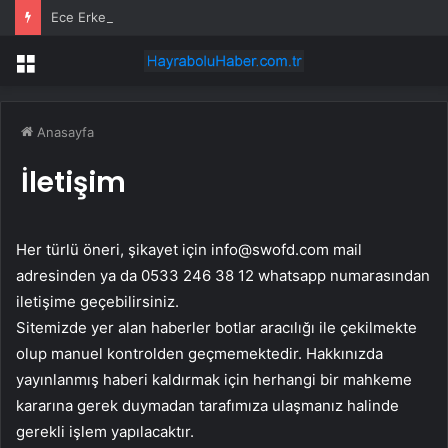
Ece Erken’den ‘yasak aşk’ açıklaması: Hukuki yollara başvuruyor
Menü
Anasayfa
İletişim
Her türlü öneri, şikayet için
info@swofd.com
mail
adresinden ya da 0533 246 38 12 whatsapp numarasından
iletişime geçebilirsiniz.
Sitemizde yer alan haberler botlar aracılığı ile çekilmekte
olup manuel kontrolden geçmemektedir. Hakkınızda
yayınlanmış haberi kaldırmak için herhangi bir mahkeme
kararına gerek duymadan tarafımıza ulaşmanız halinde
gerekli işlem yapılacaktır.