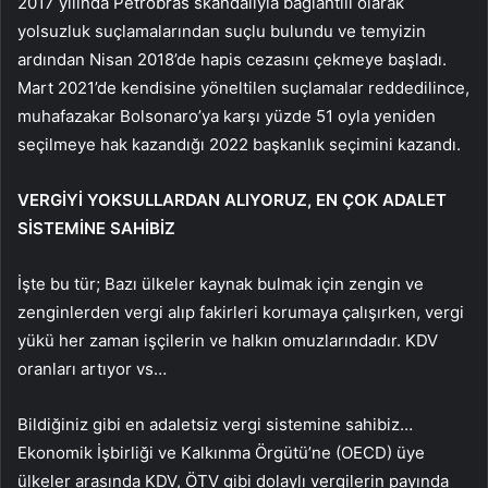
2017 yılında Petrobras skandalıyla bağlantılı olarak
yolsuzluk suçlamalarından suçlu bulundu ve temyizin
ardından Nisan 2018’de hapis cezasını çekmeye başladı.
Mart 2021’de kendisine yöneltilen suçlamalar reddedilince,
muhafazakar Bolsonaro’ya karşı yüzde 51 oyla yeniden
seçilmeye hak kazandığı 2022 başkanlık seçimini kazandı.
VERGİYİ YOKSULLARDAN ALIYORUZ, EN ÇOK ADALET
SİSTEMİNE SAHİBİZ
İşte bu tür; Bazı ülkeler kaynak bulmak için zengin ve
zenginlerden vergi alıp fakirleri korumaya çalışırken, vergi
yükü her zaman işçilerin ve halkın omuzlarındadır. KDV
oranları artıyor vs…
Bildiğiniz gibi en adaletsiz vergi sistemine sahibiz…
Ekonomik İşbirliği ve Kalkınma Örgütü’ne (OECD) üye
ülkeler arasında KDV, ÖTV gibi dolaylı vergilerin payında