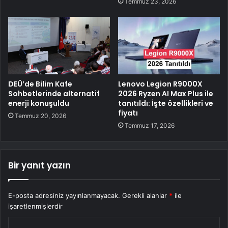
Temmuz 23, 2026
DEÜ’de Bilim Kafe
Lenovo Legion R9000X
Sohbetlerinde alternatif
2026 Ryzen AI Max Plus ile
enerji konuşuldu
tanıtıldı: İşte özellikleri ve
fiyatı
Temmuz 20, 2026
Temmuz 17, 2026
Bir yanıt yazın
E-posta adresiniz yayınlanmayacak.
Gerekli alanlar
*
ile
işaretlenmişlerdir
Y