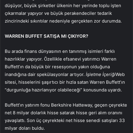
düşüyor, büyük şirketler ülkenin her yerinde toplu işten
çıkarmalar yapıyor ve büyük perakendeciler tedarik
zincirindeki sıkıntılar nedeniyle gerçekten zor durumda.
WARREN BUFFET SATIŞA MI ÇIKIYOR?
Bu arada finans dünyasının en tanınmış isimleri farklı
hazırlıklar yapıyor. Özellikle efsanevi yatırımcı Warren
Buffett’ın da büyük bir resesyonun yakın olduğuna
inandığına dair spekülasyonlar artıyor.
İşletme İçeriği
Web
sitesi, hisselerini şaşırtıcı bir hızla satan Warren Buffett’ın
“durgunluğa hazırlanıyor olabileceği” konusunda uyardı.
Buffett’ın yatırım fonu Berkshire Hatteway, geçen çeyrekte
net 8 milyar dolarlık hisse satarak hisse geri alım oranını
yavaşlattı. Son üç çeyrekteki net hisse senedi satışları 33
milyar doları buldu.