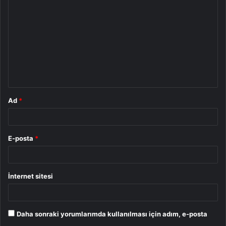
o
r
u
m
*
Ad
*
E-posta
*
İnternet sitesi
Daha sonraki yorumlarımda kullanılması için adım, e-posta