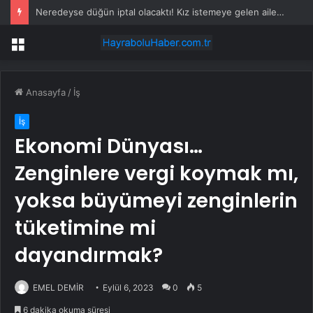
Artvin’de Barfiks Sistemleri Okul Bahçelerinde
Menü
Anasayfa
/
İş
İş
Ekonomi Dünyası…
Zenginlere vergi koymak mı,
yoksa büyümeyi zenginlerin
tüketimine mi
dayandırmak?
EMEL DEMİR
Eylül 6, 2023
0
5
6 dakika okuma süresi