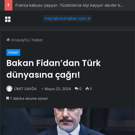
Fransa kabusu yaşıyor: Yüzbinlerce kişi kaçıyor alevler kovalıyor
Menü
Anasayfa
/
Haber
Haber
Bakan Fidan’dan Türk
dünyasına çağrı!
ÜMİT SAVĞA
Mayıs 23, 2024
0
0
7 dakika okuma süresi