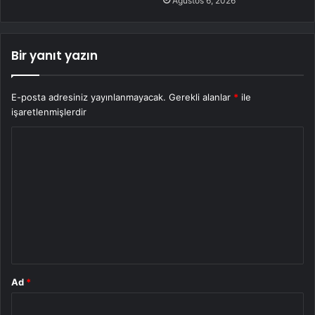
Ağustos 6, 2026
Bir yanıt yazın
E-posta adresiniz yayınlanmayacak.
Gerekli alanlar
*
ile
işaretlenmişlerdir
Y
o
r
u
m
*
Ad
*