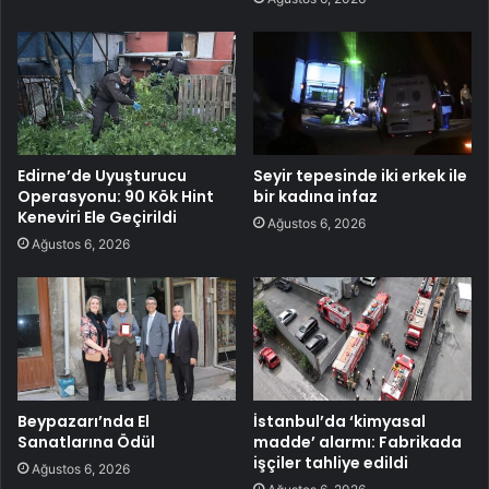
Edirne’de Uyuşturucu
Seyir tepesinde iki erkek ile
Operasyonu: 90 Kök Hint
bir kadına infaz
Keneviri Ele Geçirildi
Ağustos 6, 2026
Ağustos 6, 2026
Beypazarı’nda El
İstanbul’da ‘kimyasal
Sanatlarına Ödül
madde’ alarmı: Fabrikada
işçiler tahliye edildi
Ağustos 6, 2026