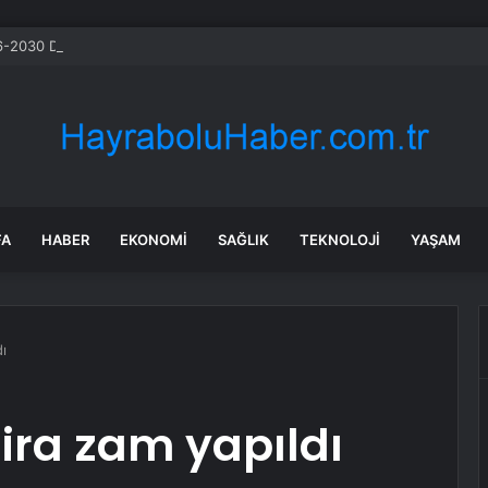
-2030 Döneminde İleri Teknoloji Ekipman İthalatını Artıracak
FA
HABER
EKONOMI
SAĞLIK
TEKNOLOJI
YAŞAM
dı
 lira zam yapıldı