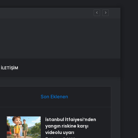
İLETIŞIM
Son Eklenen
İstanbul İtfaiyesi’nden
yangın riskine karşı
videolu uyarı