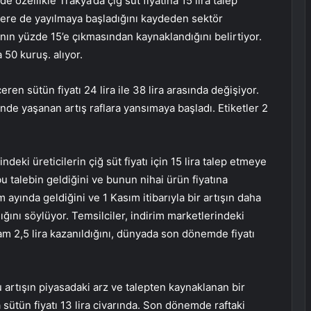
özellikle Trakya’da çiğ süt fiyatına 15 lira talep
lere de yayılmaya başladığını kaydeden sektör
yatının yüzde 15’e çıkmasından kaynaklandığını belirtiyor.
a 50 kuruş. alıyor.
ren sütün fiyatı 24 lira ile 38 lira arasında değişiyor.
de yaşanan artış raflara yansımaya başladı. Etiketler 2
ndeki üreticilerin çiğ süt fiyatı için 15 lira talep etmeye
u talebin geldiğini ve bunun nihai ürün fiyatına
im ayında geldiğini ve 1 Kasım itibarıyla bir artışın daha
ğını söylüyor. Temsilciler, indirim marketlerindeki
m 2,5 lira kazanıldığını, dünyada son dönemde fiyatı
u artışın piyasadaki arz ve talepten kaynaklanan bir
sütün fiyatı 13 lira civarında. Son dönemde raftaki