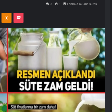
0
3
1 dakika okuma süresi
VKontakte
Odnoklassniki
Pocket