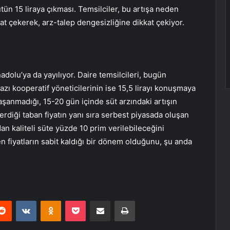
sütün 15 liraya çıkması. Temsilciler, bu artışa neden
at çekerek, arz-talep dengesizliğine dikkat çekiyor.
nadolu’ya da yayılıyor. Daire temsilcileri, bugün
 bazı kooperatif yöneticilerinin ise 15,5 lirayı konuşmaya
yaşanmadığı, 15-20 gün içinde süt arzındaki artışın
nerdiği taban fiyatın yanı sıra serbest piyasada oluşan
an kaliteli süte yüzde 10 prim verilebileceğini
men fiyatların sabit kaldığı bir dönem olduğunu, şu anda
erest
Reddit
VKontakte
Odnoklassniki
Pocket
E-Posta ile paylaş
Yazdır