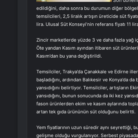
Son dönemde 
edildiğini, daha sonra bu durumun diğer bölge
temsilcileri, 2,5 liralık artışın üreticide süt fi
lira. Ulusal Süt Konseyi’nin referans fiyatı 11 lir
Zincir marketlerde yüzde 3 ve daha fazla yağ içe
Öte yandan Kasım ayından itibaren süt ürünlerin
Kasım’dan bu yana değiştirildi.
Temsilciler, Trakya’da Çanakkale ve Edirne illeri
başladığını, ardından Balıkesir ve Konya’da da b
yansıdığını belirtiyor. Temsilciler, artışların Ek
yansıdığını, bunun sonucunda da iki kez yansıdı
fason ürünlerden ekim ve kasım aylarında topla
artan tek gıda ürününün süt olduğunu belirtti.
Yem fiyatlarının uzun süredir aynı seyrettiği, b
gelişme olduğu vurgulanıyor. Serbest piyasada 