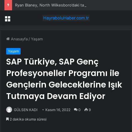
Ryan Blaney, North Wilkesboro’daki tarihi yarış öncesinde sıcak serisini sürdürmeyi hedefliyor
Menü
Anasayfa
/
Yaşam
Yaşam
SAP Türkiye, SAP Genç
Profesyoneller Programı ile
Gençlerin Geleceklerine Işık
Tutmaya Devam Ediyor
GÜLSEN KADI
Kasım 16, 2022
0
9
2 dakika okuma süresi