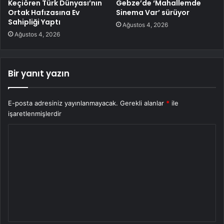
Keçiören Türk Dünyası’nın
Gebze’de ‘Mahallemde
Ortak Hafızasına Ev
Sinema Var’ sürüyor
Sahipliği Yaptı
Ağustos 4, 2026
Ağustos 4, 2026
Bir yanıt yazın
E-posta adresiniz yayınlanmayacak.
Gerekli alanlar
*
ile
işaretlenmişlerdir
Y
o
r
u
m
*