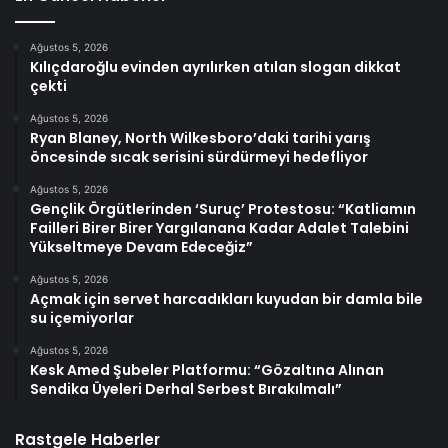
Ağustos 5, 2026
Kılıçdaroğlu evinden ayrılırken atılan slogan dikkat
çekti
Ağustos 5, 2026
Ryan Blaney, North Wilkesboro’daki tarihi yarış
öncesinde sıcak serisini sürdürmeyi hedefliyor
Ağustos 5, 2026
Gençlik Örgütlerinden ‘Suruç’ Protestosu: “Katliamın
Failleri Birer Birer Yargılanana Kadar Adalet Talebini
Yükseltmeye Devam Edeceğiz”
Ağustos 5, 2026
Açmak için servet harcadıkları kuyudan bir damla bile
su içemiyorlar
Ağustos 5, 2026
Kesk Amed Şubeler Platformu: “Gözaltına Alınan
Sendika Üyeleri Derhal Serbest Bırakılmalı”
Rastgele Haberler