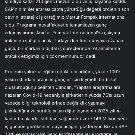
şimdiye kadar 210 genc mezun oldu ve iş hayatına katıldı.
SAP’nin milletlerarası çapta yürüttüğü değerli projenin son
devrini stratejik iş ortağımız Martur Fompak International
oldu. Programı muvaffakiyetle tamamlayan genç
arkadaşlarımız Martur Fompak International’da çalışma
imkanına sahip olacak. Türkiye’den tüm dünyaya uzanan
güçlü bir markanın dijital iş süreçlerinde rol almalarına
aracılık ettiğimiz için çok memnunuz.” dedi.
Projenin yalnızca eğitim odaklı olmadığını, yüzde 100’e
yakın istihdam oranı ile gençler için kıymetli bir fırsat
oluşturduğunu belirten Candan, “Yapılan araştırmalara
nazaran Covid-19 nedeniyle şirketlerin yüzde 76’sı uzun
vadede bilgi teknolojilerinde değişiklik yapmayı
planladığını ve süratle artan dijitalleşmenin 2025 yılına
kadar bu alanda istihdam sağlamak üzere 149 Milyon yeni
iş gücüne gereksinim duyulacağını gösteriyor. Biz de SAP
Türkiye olarak SAP Genç Profesyoneller Programı ile