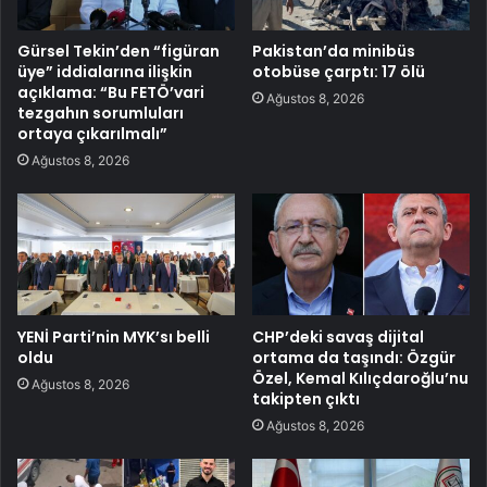
Gürsel Tekin’den “figüran
Pakistan’da minibüs
üye” iddialarına ilişkin
otobüse çarptı: 17 ölü
açıklama: “Bu FETÖ’vari
Ağustos 8, 2026
tezgahın sorumluları
ortaya çıkarılmalı”
Ağustos 8, 2026
YENİ Parti’nin MYK’sı belli
CHP’deki savaş dijital
oldu
ortama da taşındı: Özgür
Özel, Kemal Kılıçdaroğlu’nu
Ağustos 8, 2026
takipten çıktı
Ağustos 8, 2026