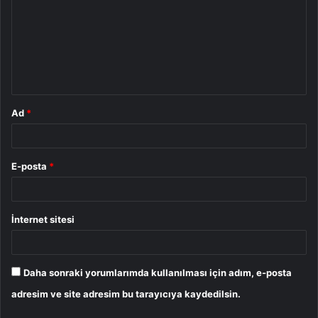
r
u
m
*
Ad
*
E-posta
*
İnternet sitesi
Daha sonraki yorumlarımda kullanılması için adım, e-posta
adresim ve site adresim bu tarayıcıya kaydedilsin.