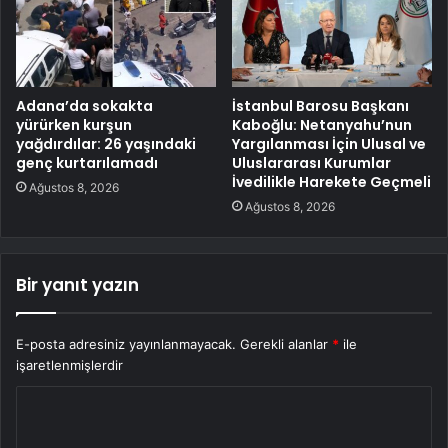
Adana’da sokakta
İstanbul Barosu Başkanı
yürürken kurşun
Kaboğlu: Netanyahu’nun
yağdırdılar: 26 yaşındaki
Yargılanması İçin Ulusal ve
genç kurtarılamadı
Uluslararası Kurumlar
İvedilikle Harekete Geçmeli
Ağustos 8, 2026
Ağustos 8, 2026
Bir yanıt yazın
E-posta adresiniz yayınlanmayacak.
Gerekli alanlar
*
ile
işaretlenmişlerdir
Y
o