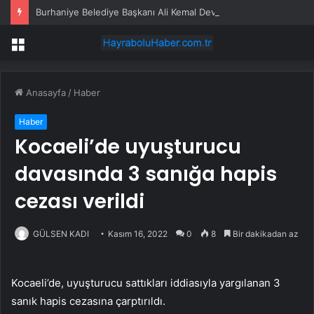
Burhaniye Belediye Başkanı Ali Kemal Deveciler CHP’den istifa etti
Menü
Anasayfa
/
Haber
Haber
Kocaeli’de uyuşturucu
davasında 3 sanığa hapis
cezası verildi
GÜLSEN KADI
Kasım 16, 2022
0
8
Bir dakikadan az
Kocaeli’de, uyuşturucu sattıkları iddiasıyla yargılanan 3
sanık hapis cezasına çarptırıldı.