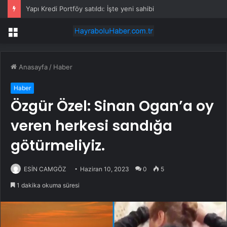
Yapı Kredi Portföy satıldı: İşte yeni sahibi
Menü
Anasayfa
/
Haber
Haber
Özgür Özel: Sinan Ogan’a oy
veren herkesi sandığa
götürmeliyiz.
ESİN CAMGÖZ
Haziran 10, 2023
0
5
1 dakika okuma süresi