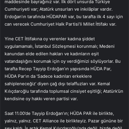
maddesinde bayrağınız var. İlk dört unsurda Türkiye
Cumhuriyeti var; Atatürk unsurları ve inkılâplar vardır.
Erdoğan’ın tarafında HÜDAPAR var, bu tarafta ilk 4 sayı için
can verecek Cumhuriyet Halk Partisi’li Millet İttifakı var.
Yine CET İttifakına oy verenler kadına şiddet
uygulamamalı, İstanbul Sözleşmesi korunmalı; Medeni
kanundan elde edilen hakları ve kadınların eşit
vatandaşlığını korumak için oy verdiğimizi söylüyorlar. Bu
tarafta Recep Tayyip Erdoğan’ın yapısında HÜDA Par,
HÜDA Par’ın da ‘Sadece kadınları erkeklere
sahipleneceğiz’ diyen çağ dışı telaffuzları var. Kemal
Kılıçdaroğlu tarafında toplumsal cinsiyet eşitliği; Atatürk’ün
kendisine oy hakkı veren partisi var.
Saat 11.00’de Tayyip Erdoğan’ın; HÜDA PAR ile birlikte,
yalnız, yalnız. CET Alliance ile birlikteyiz. Pazar gününe bir
şey kaldı. İş artık Kemal Kılıçdaroğlu’nda değil, bizde değil,