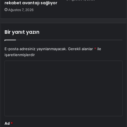
rekabet avantajı sağlıyor
Ağustos 7, 2026
Bir yanıt yazın
E-posta adresiniz yayınlanmayacak.
Gerekli alanlar
*
ile
işaretlenmişlerdir
Y
o
r
u
m
*
Ad
*