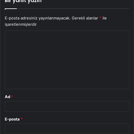
Bir yanıt yazın
E-posta adresiniz yayınlanmayacak.
Gerekli alanlar
*
ile
işaretlenmişlerdir
Y
o
r
u
m
*
Ad
*
E-posta
*