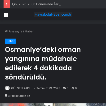
Çin, 2026-2030 Döneminde İleri Teknoloji Ekipman İthalatını Artıracak
Menü
Anasayfa
/
Haber
Haber
Osmaniye’deki orman
yangınına müdahale
edilerek 4 dakikada
söndürüldü.
GÜLSEN KADI
Temmuz 29, 2023
0
6
Bir dakikadan az