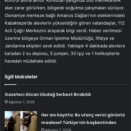
kontrol altına alındı. Korkutan yangında 500 metrekarelik
alan zarar görürken, bölgede soğutma çalışmaları sürüyor.
Osmaniye merkeze bağlı Amanos Dağları’nın eteklerindeki
Kabaktepe’de alevlerin yükseldiğini gören vatandaşlar, 112
Acil Çağrı Merkezini arayarak bilgi verdi. Haber verilmesi
üzerine bölgeye Orman İşletme Müdürlüğü, İtfaiye ve
Jandarma ekipleri sevk edildi. Yaklaşık 4 dakikada alevlere
karadan 2 su deposu, 5 jumper, 30 işçi ve 1 helikopterle
havadan müdahale edildi.
İlgili Makaleler
Gazeteci Alican Uludağ Serbest Bırakıldı
Ağustos 7, 2026
Her anı kayıtta: Bu utanç verici görüntü
maalesef Türkiye’nin başkentinden
Ağustos 7, 2026