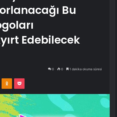
 Zorlanacağı Bu
ogoları
yırt Edebilecek
0
0
1 dakika okuma süresi
VKontakte
Odnoklassniki
Pocket