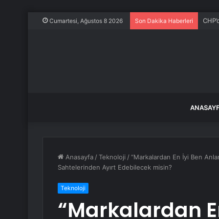
Ece E
Cumartesi, Ağustos 8 2026
Son Dakika Haberleri
ANASAY
Anasayfa
/
Teknoloji
/
“Markalardan En İyi Ben Anlar
Sahtelerinden Ayırt Edebilecek misin?
Teknoloji
“Markalardan En