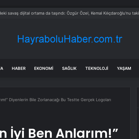
rken’den ‘yasak aşk’ açıklaması: Hukuki yollara başvuruyor
FA
HABER
EKONOMI
SAĞLIK
TEKNOLOJI
YAŞAM
ım!” Diyenlerin Bile Zorlanacağı Bu Testte Gerçek Logoları
 İyi Ben Anlarım!”