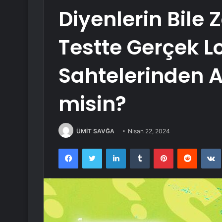
Diyenlerin Bile
Testte Gerçek L
Sahtelerinden A
misin?
ÜMİT SAVĞA
Nisan 22, 2024
Facebook
Twitter
LinkedIn
Tumblr
Pinterest
Reddit