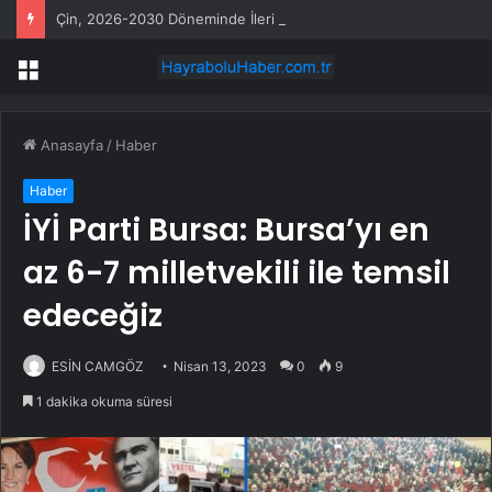
Çin, 2026-2030 Döneminde İleri Teknoloji Ekipman İthalatını Artıracak
Menü
Anasayfa
/
Haber
Haber
İYİ Parti Bursa: Bursa’yı en
az 6-7 milletvekili ile temsil
edeceğiz
ESİN CAMGÖZ
Nisan 13, 2023
0
9
1 dakika okuma süresi