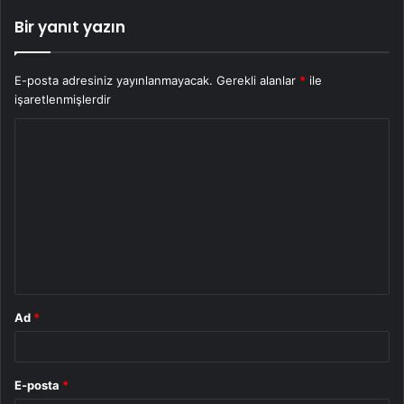
Bir yanıt yazın
E-posta adresiniz yayınlanmayacak.
Gerekli alanlar
*
ile
işaretlenmişlerdir
Y
o
r
u
m
*
Ad
*
E-posta
*