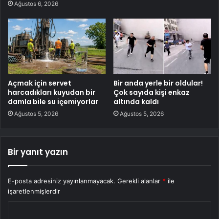
Ağustos 6, 2026
Açmak için servet
Bir anda yerle bir oldular!
harcadıkları kuyudan bir
Çok sayıda kişi enkaz
damla bile su içemiyorlar
altında kaldı
Ağustos 5, 2026
Ağustos 5, 2026
Bir yanıt yazın
E-posta adresiniz yayınlanmayacak.
Gerekli alanlar
*
ile
işaretlenmişlerdir
Y