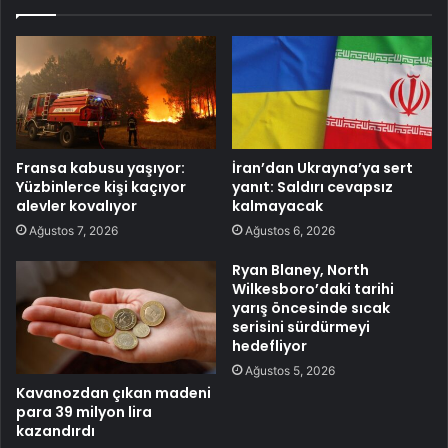
Fransa kabusu yaşıyor:
İran’dan Ukrayna’ya sert
Yüzbinlerce kişi kaçıyor
yanıt: Saldırı cevapsız
alevler kovalıyor
kalmayacak
Ağustos 7, 2026
Ağustos 6, 2026
Ryan Blaney, North
Wilkesboro’daki tarihi
yarış öncesinde sıcak
serisini sürdürmeyi
hedefliyor
Ağustos 5, 2026
Kavanozdan çıkan madeni
para 39 milyon lira
kazandırdı