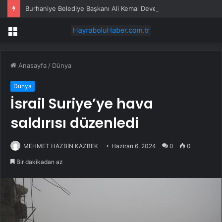
Burhaniye Belediye Başkanı Ali Kemal Deveciler CHP’den istifa etti
Menü
Anasayfa
/
Dünya
Dünya
İsrail Suriye’ye hava
saldırısı düzenledi
MEHMET HAZBİN KAZBEK
Haziran 6, 2024
0
0
Bir dakikadan az