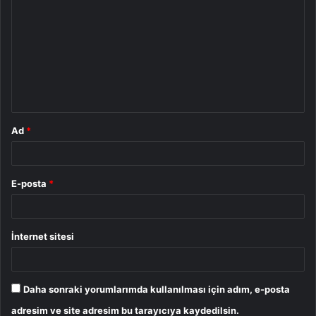
o
r
u
m
*
Ad
*
E-posta
*
İnternet sitesi
Daha sonraki yorumlarımda kullanılması için adım, e-posta
adresim ve site adresim bu tarayıcıya kaydedilsin.