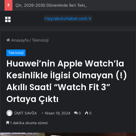
Çin, 2026-2030 Döneminde İleri Teknoloji Ekipman İthalatını Artıracak
Menü
Anasayfa
/
Teknoloji
Teknoloji
Huawei’nin Apple Watch’la
Kesinlikle İlgisi Olmayan (!)
Akıllı Saati “Watch Fit 3”
Ortaya Çıktı
ÜMİT SAVĞA
Nisan 19, 2024
0
0
1 dakika okuma süresi