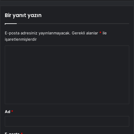
Bir yanıt yazın
E-posta adresiniz yayınlanmayacak.
Gerekli alanlar
*
ile
işaretlenmişlerdir
Y
o
r
u
m
*
Ad
*