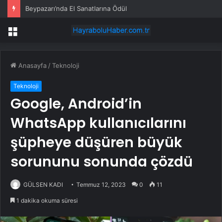
Beypazarı’nda El Sanatlarına Ödül
Menü
Anasayfa
/
Teknoloji
Teknoloji
Google, Android’in
WhatsApp kullanıcılarını
şüpheye düşüren büyük
sorununu sonunda çözdü
GÜLSEN KADI
Temmuz 12, 2023
0
11
1 dakika okuma süresi