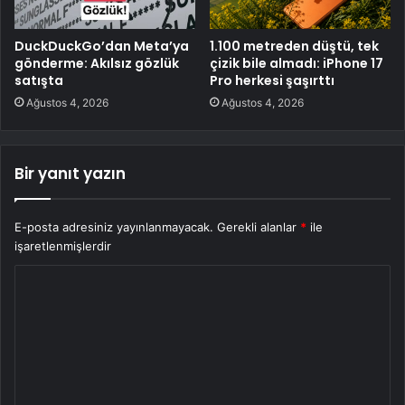
DuckDuckGo’dan Meta’ya
1.100 metreden düştü, tek
gönderme: Akılsız gözlük
çizik bile almadı: iPhone 17
satışta
Pro herkesi şaşırttı
Ağustos 4, 2026
Ağustos 4, 2026
Bir yanıt yazın
E-posta adresiniz yayınlanmayacak.
Gerekli alanlar
*
ile
işaretlenmişlerdir
Y
o
r
u
m