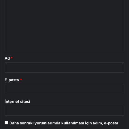
o
r
u
m
*
Ad
*
E-posta
*
İnternet sitesi
Daha sonraki yorumlarımda kullanılması için adım, e-posta