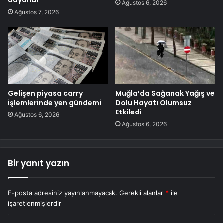
dayandı
Ağustos 6, 2026
Ağustos 7, 2026
Gelişen piyasa carry
Muğla’da Sağanak Yağış ve
işlemlerinde yen gündemi
Dolu Hayatı Olumsuz
Etkiledi
Ağustos 6, 2026
Ağustos 6, 2026
Bir yanıt yazın
E-posta adresiniz yayınlanmayacak.
Gerekli alanlar
*
ile
işaretlenmişlerdir
Y