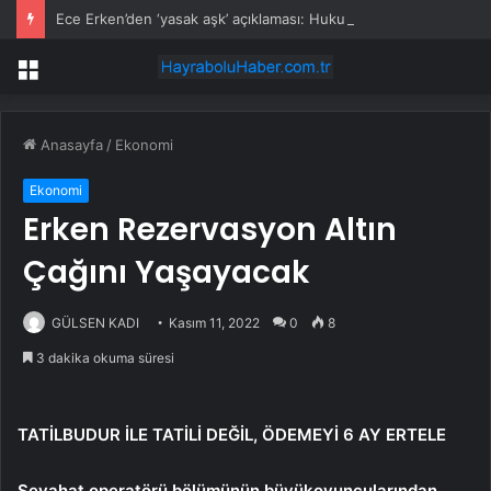
Ece Erken’den ‘yasak aşk’ açıklaması: Hukuki yollara başvuruyor
Menü
Anasayfa
/
Ekonomi
Ekonomi
Erken Rezervasyon Altın
Çağını Yaşayacak
GÜLSEN KADI
Kasım 11, 2022
0
8
3 dakika okuma süresi
TATİLBUDUR İLE TATİLİ DEĞİL,
ÖDEMEYİ 6 AY ERTELE
Seyahat operatörü bölümünün büyükoyuncularından