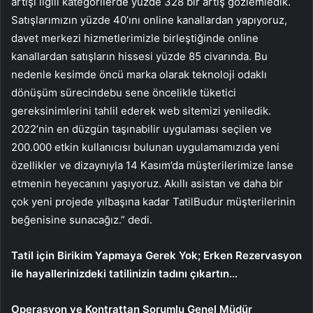
artışı ilgili kategorilerde yüzde 328 bir artış gözlemledik.
Satışlarımızın yüzde 40’ını online kanallardan yapıyoruz,
davet merkezi hizmetlerimizle birleştiğinde online
kanallardan satışların hissesi yüzde 85 civarında. Bu
nedenle kesimde öncü marka olarak teknoloji odaklı
dönüşüm sürecindebu sene öncelikle tüketici
gereksinimlerini tahlil ederek web sitemizi yeniledik.
2022’nin en düzgün taşınabilir uygulaması seçilen ve
200.000 etkin kullanıcısı bulunan uygulamamızıda yeni
özellikler ve dizaynıyla 14 Kasım’da müşterilerimize lanse
etmenin heyecanını yaşıyoruz. Akıllı asistan ve daha bir
çok yeni projede yılbaşına kadar TatilBudur müşterilerinin
beğenisine sunacağız.” dedi.
Tatil için Birikim Yapmaya Gerek Yok; Erken Rezervasyon
ile hayallerinizdeki tatilinizin tadını çıkartın…
Operasyon ve Kontrattan Sorumlu Genel Müdür