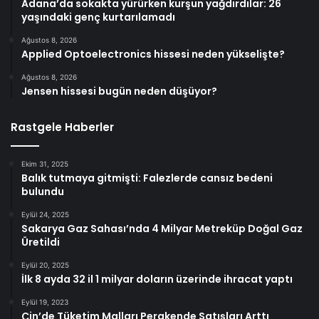
Adana’da sokakta yürürken kurşun yağdırdılar: 26
yaşındaki genç kurtarılamadı
Ağustos 8, 2026
Applied Optoelectronics hissesi neden yükselişte?
Ağustos 8, 2026
Jensen hissesi bugün neden düşüyor?
Rastgele Haberler
Ekim 31, 2025
Balık tutmaya gitmişti: Falezlerde cansız bedeni
bulundu
Eylül 24, 2025
Sakarya Gaz Sahası’nda 4 Milyar Metreküp Doğal Gaz
Üretildi
Eylül 20, 2025
İlk 8 ayda 32 il 1 milyar doların üzerinde ihracat yaptı
Eylül 19, 2023
Çin’de Tüketim Malları Perakende Satışları Arttı