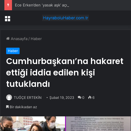
Ece Erken’den ‘yasak aşk’ açıklaması: Hukuki yollara başvuruyor
Menü
Anasayfa
/
Haber
Haber
Cumhurbaşkanı’na hakaret
ettiği iddia edilen kişi
tutuklandı
TUĞÇE ERTEKİN
Şubat 19, 2023
0
6
Bir dakikadan az