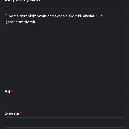
E-posta adresiniz yayınlanmayacak.
Gerekli alanlar
*
ile
işaretlenmişlerdir
Y
o
r
u
m
*
Ad
*
E-posta
*