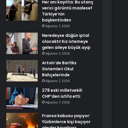
Her anı kayıtta: Bu utanç
verici görüntü maalesef
Türkiye’nin
başkentinden
Ağustos 7, 2026
Neredeyse düğün iptal
olacaktı! Kız istemeye
gelen aileye büyük ayıp
Ağustos 7, 2026
Artvin’de Barfiks
Sistemleri Okul
Bahçelerinde
Ağustos 7, 2026
278 eski milletvekili
CHP’den istifa etti
Ağustos 7, 2026
Fransa kabusu yaşıyor:
Yüzbinlerce kişi kaçıyor
alevler kovalıyor