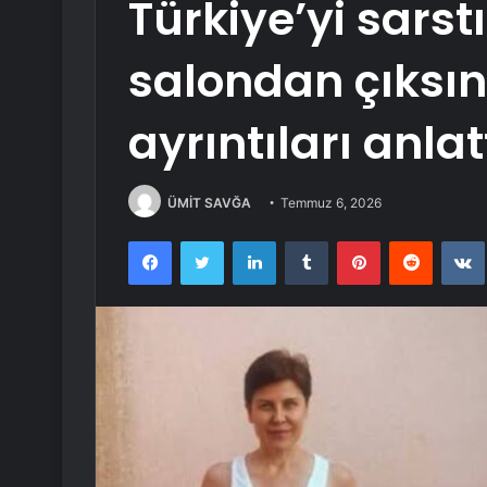
Türkiye’yi sarst
salondan çıksın
ayrıntıları anlat
ÜMİT SAVĞA
Temmuz 6, 2026
Facebook
Twitter
LinkedIn
Tumblr
Pinterest
Reddit