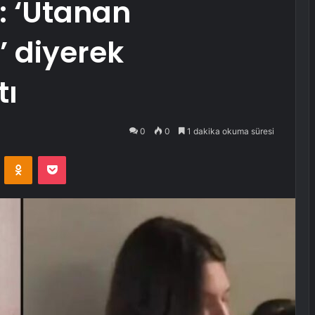
ı: ‘Utanan
’ diyerek
tı
0
0
1 dakika okuma süresi
VKontakte
Odnoklassniki
Pocket