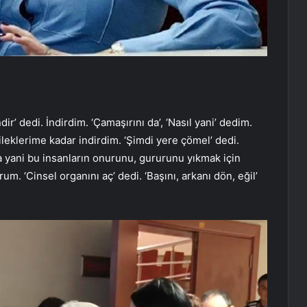
ir’ dedi. İndirdim. ‘Çamaşırını da’, ‘Nasıl yani’ dedim.
bileklerime kadar indirdim. ‘Şimdi yere çömel’ dedi.
 yani bu insanların onurunu, gururunu yıkmak için
. ‘Cinsel organını aç’ dedi. ‘Başını, arkanı dön, eğil’