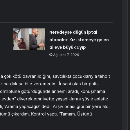
Neredeyse düğün iptal
olacaktı! Kız istemeye gelen
aileye büyük ayıp
Ağustos 7, 2026
a çok kötü davranıldığını, savcılıkta çocuklarıyla tehdit
r bardak su bile veremedim. İnsani olan bir polis
k kontrolüne götürdüğünde annemi aradı, konuşmama
tım evden” diyerek emniyette yaşadıklarını şöyle anlattı:
 ‘Arama yapacağız’ dedi. Arşiv odası gibi bir yere aldı
 Üstümü çıkardım. Kontrol yaptı. ‘Tamam. Üstünü