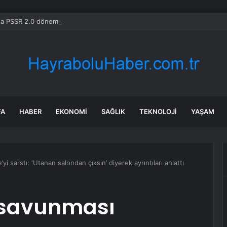
da PSSR 2.0 dönemi başlıyor: Artık tüm oyunlarda olacak
FA
HABER
EKONOMI
SAĞLIK
TEKNOLOJI
YAŞAM
yi sarstı: ‘Utanan salondan çıksın’ diyerek ayrıntıları anlattı
 savunması