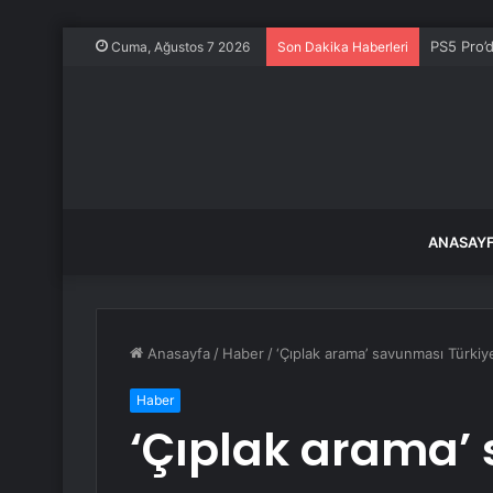
PS5 Pro’
Cuma, Ağustos 7 2026
Son Dakika Haberleri
ANASAY
Anasayfa
/
Haber
/
‘Çıplak arama’ savunması Türkiye’
Haber
‘Çıplak arama’