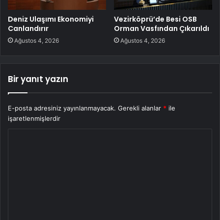
Deniz Ulaşımı Ekonomiyi
Vezirköprü’de Besi OSB
Canlandırır
Orman Vasfından Çıkarıldı
Ağustos 4, 2026
Ağustos 4, 2026
Bir yanıt yazın
E-posta adresiniz yayınlanmayacak.
Gerekli alanlar
*
ile
işaretlenmişlerdir
Y
o
r
u
m
*