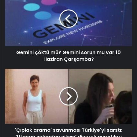
Gemini çöktü mü? Gemini sorun mu var 10
Haziran Çarşamba?
'Çıplak arama' savunması Türkiye'yi sarstı:
'Utanan salondan çıksın' diyerek ayrıntıları