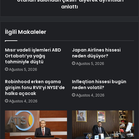
anlattı
İlgili Makaleler
Mısır vadeli işlemleri ABD
Japan Airlines hissesi
Ortabatı’ya yağış
neden düşüyor?
tahminiyle düştü
Ağustos 5, 2026
Ağustos 5, 2026
Robinhood erken aşama
Infleqtion hissesi bugün
girişim fonu RVII’yi NYSE’de
neden volatil?
halka açacak
Ağustos 4, 2026
Ağustos 4, 2026