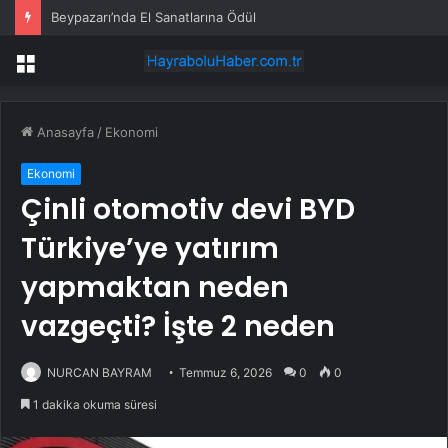
Beypazarı’nda El Sanatlarına Ödül
Menü
Anasayfa
/
Ekonomi
Ekonomi
Çinli otomotiv devi BYD
Türkiye’ye yatırım
yapmaktan neden
vazgeçti? İşte 2 neden
NURCAN BAYRAM
Temmuz 6, 2026
0
0
1 dakika okuma süresi