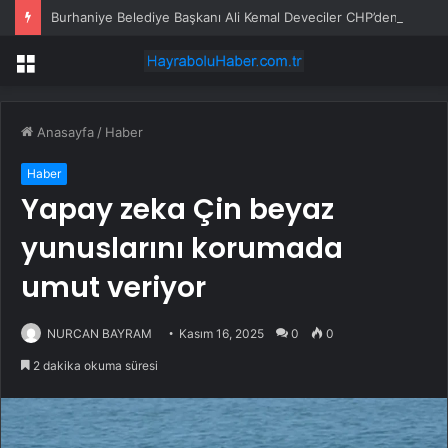
Burhaniye Belediye Başkanı Ali Kemal Deveciler CHP’den istifa etti
Menü
Anasayfa
/
Haber
Haber
Yapay zeka Çin beyaz
yunuslarını korumada
umut veriyor
NURCAN BAYRAM
Kasım 16, 2025
0
0
2 dakika okuma süresi