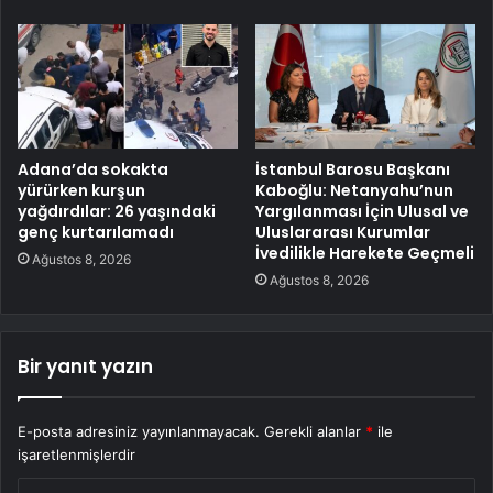
Adana’da sokakta
İstanbul Barosu Başkanı
yürürken kurşun
Kaboğlu: Netanyahu’nun
yağdırdılar: 26 yaşındaki
Yargılanması İçin Ulusal ve
genç kurtarılamadı
Uluslararası Kurumlar
İvedilikle Harekete Geçmeli
Ağustos 8, 2026
Ağustos 8, 2026
Bir yanıt yazın
E-posta adresiniz yayınlanmayacak.
Gerekli alanlar
*
ile
işaretlenmişlerdir