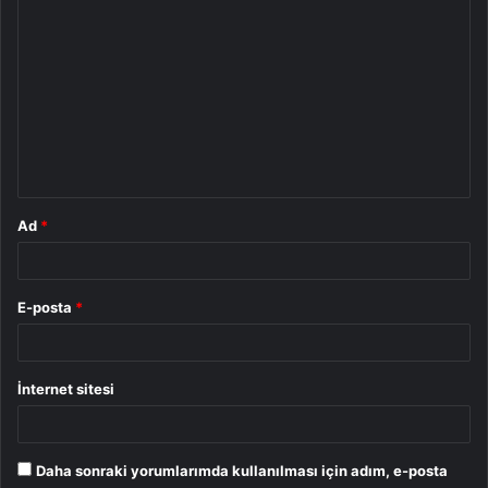
Y
o
r
u
m
*
Ad
*
E-posta
*
İnternet sitesi
Daha sonraki yorumlarımda kullanılması için adım, e-posta