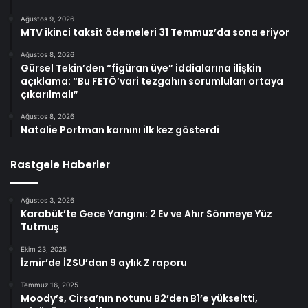
Ağustos 9, 2026
MTV ikinci taksit ödemeleri 31 Temmuz’da sona eriyor
Ağustos 8, 2026
Gürsel Tekin’den “figüran üye” iddialarına ilişkin
açıklama: “Bu FETÖ’vari tezgahın sorumluları ortaya
çıkarılmalı”
Ağustos 8, 2026
Natalie Portman karnını ilk kez gösterdi
Rastgele Haberler
Ağustos 3, 2026
Karabük’te Gece Yangını: 2 Ev ve Ahır Sönmeye Yüz
Tutmuş
Ekim 23, 2025
İzmir’de İZSU’dan 9 aylık Z raporu
Temmuz 16, 2025
Moody’s, Cirsa’nın notunu B2’den B1’e yükseltti,