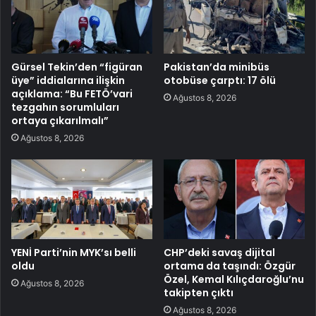
Gürsel Tekin’den “figüran
Pakistan’da minibüs
üye” iddialarına ilişkin
otobüse çarptı: 17 ölü
açıklama: “Bu FETÖ’vari
Ağustos 8, 2026
tezgahın sorumluları
ortaya çıkarılmalı”
Ağustos 8, 2026
YENİ Parti’nin MYK’sı belli
CHP’deki savaş dijital
oldu
ortama da taşındı: Özgür
Özel, Kemal Kılıçdaroğlu’nu
Ağustos 8, 2026
takipten çıktı
Ağustos 8, 2026