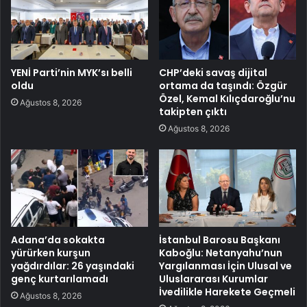
YENİ Parti’nin MYK’sı belli
CHP’deki savaş dijital
oldu
ortama da taşındı: Özgür
Özel, Kemal Kılıçdaroğlu’nu
Ağustos 8, 2026
takipten çıktı
Ağustos 8, 2026
Adana’da sokakta
İstanbul Barosu Başkanı
yürürken kurşun
Kaboğlu: Netanyahu’nun
yağdırdılar: 26 yaşındaki
Yargılanması İçin Ulusal ve
genç kurtarılamadı
Uluslararası Kurumlar
İvedilikle Harekete Geçmeli
Ağustos 8, 2026