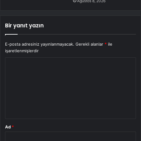
Ağustos 8, 2026
Bir yanıt yazın
E-posta adresiniz yayınlanmayacak.
Gerekli alanlar
*
ile
işaretlenmişlerdir
Y
o
r
u
m
*
Ad
*