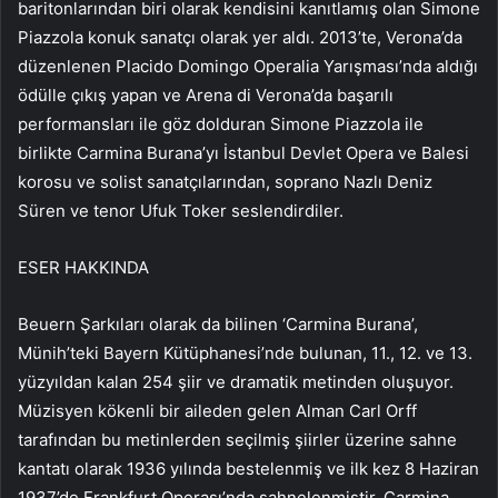
baritonlarından biri olarak kendisini kanıtlamış olan Simone
Piazzola konuk sanatçı olarak yer aldı. 2013’te, Verona’da
düzenlenen Placido Domingo Operalia Yarışması’nda aldığı
ödülle çıkış yapan ve Arena di Verona’da başarılı
performansları ile göz dolduran Simone Piazzola ile
birlikte Carmina Burana’yı İstanbul Devlet Opera ve Balesi
korosu ve solist sanatçılarından, soprano Nazlı Deniz
Süren ve tenor Ufuk Toker seslendirdiler.
ESER HAKKINDA
Beuern Şarkıları olarak da bilinen ‘Carmina Burana’,
Münih’teki Bayern Kütüphanesi’nde bulunan, 11., 12. ve 13.
yüzyıldan kalan 254 şiir ve dramatik metinden oluşuyor.
Müzisyen kökenli bir aileden gelen Alman Carl Orff
tarafından bu metinlerden seçilmiş şiirler üzerine sahne
kantatı olarak 1936 yılında bestelenmiş ve ilk kez 8 Haziran
1937’de Frankfurt Operası’nda sahnelenmiştir. Carmina