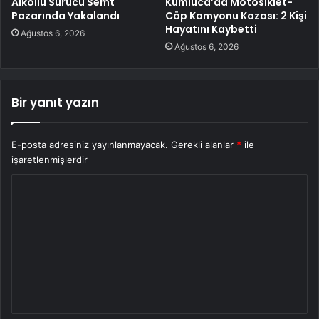
Alkollü Sürücü Semt
Kumluca’da Motosiklet-
Pazarında Yakalandı
Cöp Kamyonu Kazası: 2 Kişi
Hayatını Kaybetti
Ağustos 6, 2026
Ağustos 6, 2026
Bir yanıt yazın
E-posta adresiniz yayınlanmayacak.
Gerekli alanlar
*
ile
işaretlenmişlerdir
Y
o
r
u
m
*