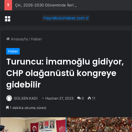
Çin, 2026-2030 Döneminde İleri Teknoloji Ekipman İthalatını Artıracak
Menü
Anasayfa
/
Haber
Haber
Turuncu: İmamoğlu gidiyor,
CHP olağanüstü kongreye
gidebilir
GÜLSEN KADI
Haziran 27, 2023
0
11
1 dakika okuma süresi