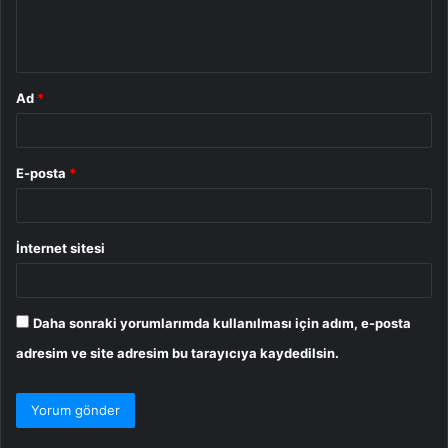
m
*
Ad
*
E-posta
*
İnternet sitesi
Daha sonraki yorumlarımda kullanılması için adım, e-posta
adresim ve site adresim bu tarayıcıya kaydedilsin.