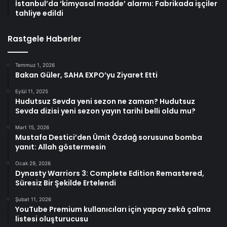
İstanbul’da ‘kimyasal madde’ alarmı: Fabrikada işçiler
tahliye edildi
Rastgele Haberler
Temmuz 1, 2026
Bakan Güler, SAHA EXPO’yu Ziyaret Etti
Eylül 11, 2025
Hudutsuz Sevda yeni sezon ne zaman? Hudutsuz
Sevda dizisi yeni sezon yayın tarihi belli oldu mu?
Mart 15, 2026
Mustafa Destici’den Ümit Özdağ sorusuna bomba
yanıt: Allah göstermesin
Ocak 29, 2026
Dynasty Warriors 3: Complete Edition Remastered,
Süresiz Bir Şekilde Ertelendi
Şubat 11, 2026
YouTube Premium kullanıcıları için yapay zekâ çalma
listesi oluşturucusu