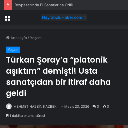
Beypazarı’nda El Sanatlarına Ödül
Menü
Anasayfa
/
Yaşam
Yaşam
Türkan Şoray’a “platonik
aşıktım” demişti! Usta
sanatçıdan bir itiraf daha
geldi
MEHMET HAZBİN KAZBEK
Mayıs 20, 2026
0
0
1 dakika okuma süresi