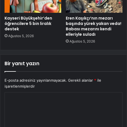
Kayseri Büyükşehir’den
Eren Kaşıkçı’nın mezarı
öğrencilere 5 bin liralık
başında yürek yakan veda!
destek
Babası mezarını kendi
elleriyle suladı
Ağustos 5, 2026
Ağustos 5, 2026
Bir yanıt yazın
E-posta adresiniz yayınlanmayacak.
Gerekli alanlar
*
ile
işaretlenmişlerdir
Y
o
r
u