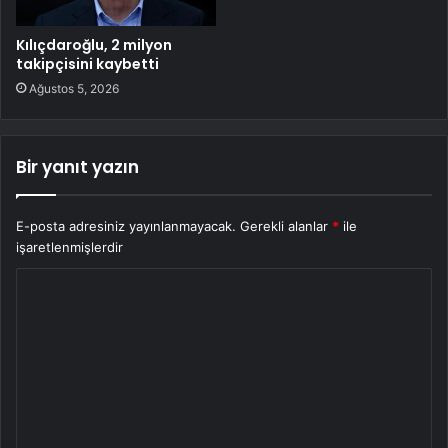
Kılıçdaroğlu, 2 milyon
takipçisini kaybetti
Ağustos 5, 2026
Bir yanıt yazın
E-posta adresiniz yayınlanmayacak.
Gerekli alanlar
*
ile
işaretlenmişlerdir
Y
o
r
u
m
*