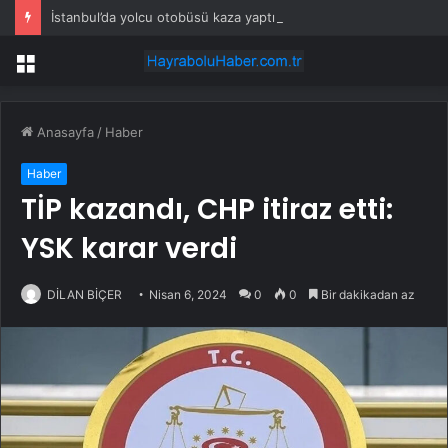
İstanbul’da yolcu otobüsü kaza yaptı: Çok sayıda yaralı var!
Menü
Anasayfa
/
Haber
Haber
TİP kazandı, CHP itiraz etti:
YSK karar verdi
DİLAN BİÇER
Nisan 6, 2024
0
0
Bir dakikadan az