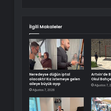
İlgili Makaleler
Neredeyse düğün iptal
Artvin’de B
olacaktı! Kız istemeye gelen
Okul Bahçe
aileye büyük ayıp
Ağustos 7, 
Ağustos 7, 2026