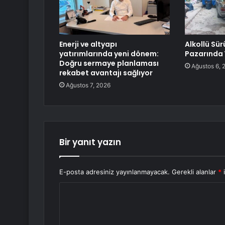
Enerji ve altyapı
Alkollü Sü
yatırımlarında yeni dönem:
Pazarında 
Doğru sermaye planlaması
Ağustos 6, 
rekabet avantajı sağlıyor
Ağustos 7, 2026
Bir yanıt yazın
E-posta adresiniz yayınlanmayacak.
Gerekli alanlar
*
i
Y
o
r