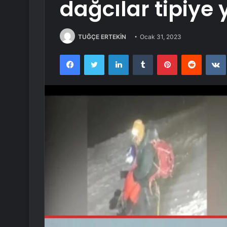
dağcılar tipiye
TUĞÇE ERTEKİN
Ocak 31, 2023
Facebook
Twitter
LinkedIn
Tumblr
Pinterest
Reddit