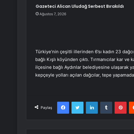
Gazeteci Alican Uludağ Serbest Bırakıldı
Ağustos 7, 2026
Türkiye’nin çeşitli illerinden 6’sı kadın 23 dağ
bağlı Kışlı köyünden çıktı. Tırmanıcılar kar ve 
ilçesine bağlı Aydınlar belediyesine ulaşarak y
kepçeyle yolları açılan dağcılar, tepe yapamad
Facebook
Twitter
LinkedIn
Tumblr
Pint
Paylaş