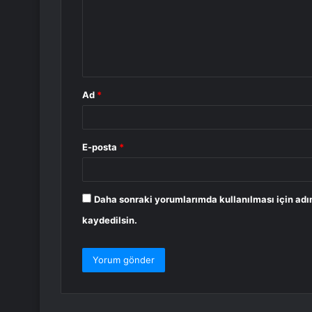
u
m
*
Ad
*
E-posta
*
Daha sonraki yorumlarımda kullanılması için adı
kaydedilsin.