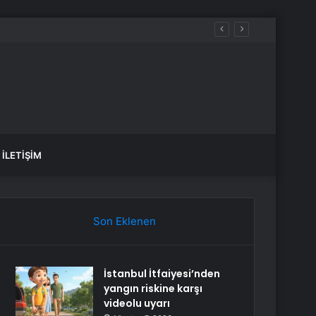
İLETIŞIM
Son Eklenen
İstanbul İtfaiyesi’nden
yangın riskine karşı
videolu uyarı