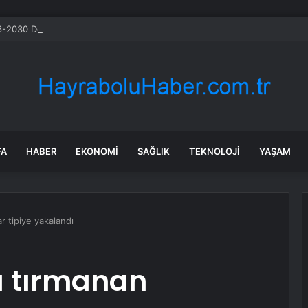
-2030 Döneminde İleri Teknoloji Ekipman İthalatını Artıracak
FA
HABER
EKONOMI
SAĞLIK
TEKNOLOJI
YAŞAM
r tipiye yakalandı
a tırmanan