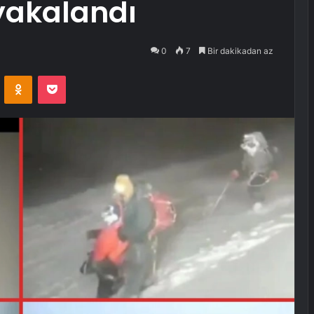
 yakalandı
0
7
Bir dakikadan az
VKontakte
Odnoklassniki
Pocket