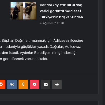
Her anı kayıtta: Bu utanç
verici görüntü maalesef
Türkiye’nin başkentinden
Ağustos 7, 2026
cı, Süphan Dağı’na tırmanmak için Adilcevaz ilçesine
kar nedeniyle güçlükler yaşadı. Dağcılar, Adilcevaz
ardım istedi. Aydınlar Belediyesi’nin gönderdiği
an geri dönmek zorunda kaldı.
erest
Reddit
VKontakte
Odnoklassniki
Pocket
E-Posta ile paylaş
Yazdır