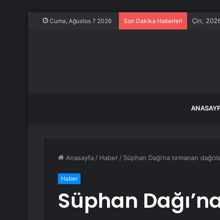
Çin, 2026
Cuma, Ağustos 7 2026
Son Dakika Haberleri
ANASAY
Anasayfa
/
Haber
/
Süphan Dağı’na tırmanan dağcıla
Haber
Süphan Dağı’n