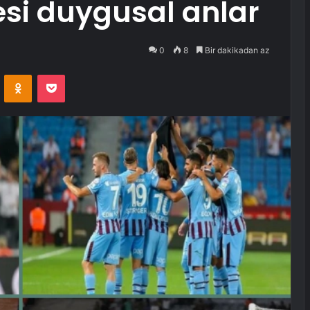
esi duygusal anlar
0
8
Bir dakikadan az
VKontakte
Odnoklassniki
Pocket