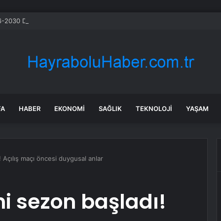
-2030 Döneminde İleri Teknoloji Ekipman İthalatını Artıracak
FA
HABER
EKONOMI
SAĞLIK
TEKNOLOJI
YAŞAM
 Açılış maçı öncesi duygusal anlar
ni sezon başladı!