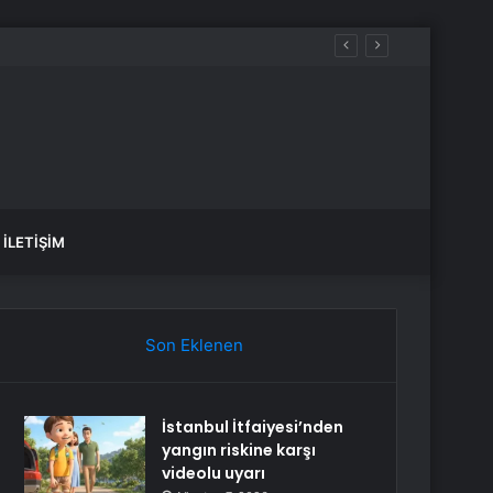
İLETIŞIM
Son Eklenen
İstanbul İtfaiyesi’nden
yangın riskine karşı
videolu uyarı