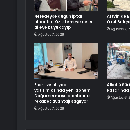
Neredeyse düğün iptal
Artvin’de B
olacaktı! Kız istemeye gelen
Okul Bahçe
aileye büyük ayıp
Ağustos 7, 
Ağustos 7, 2026
Enerji ve altyapı
Alkollü Sü
yatırımlarında yeni dönem:
Pazarında 
Doğru sermaye planlaması
Ağustos 6, 
rekabet avantajı sağlıyor
Ağustos 7, 2026