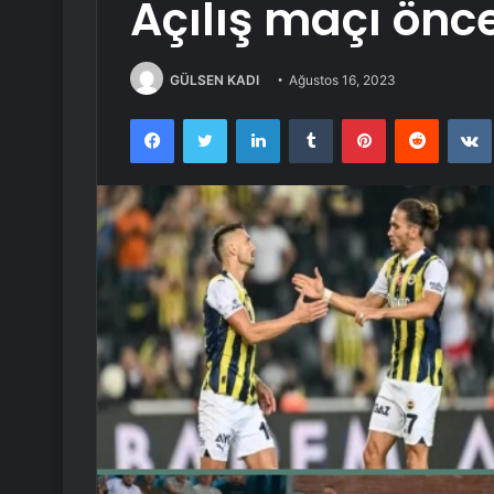
Açılış maçı önc
GÜLSEN KADI
Ağustos 16, 2023
Facebook
Twitter
LinkedIn
Tumblr
Pinterest
Reddit