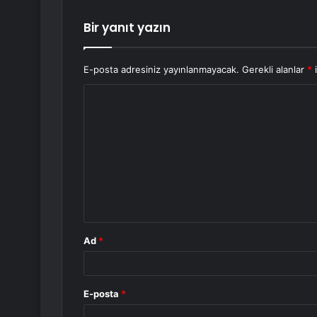
Bir yanıt yazın
E-posta adresiniz yayınlanmayacak.
Gerekli alanlar
*
i
Y
o
r
u
m
*
Ad
*
E-posta
*