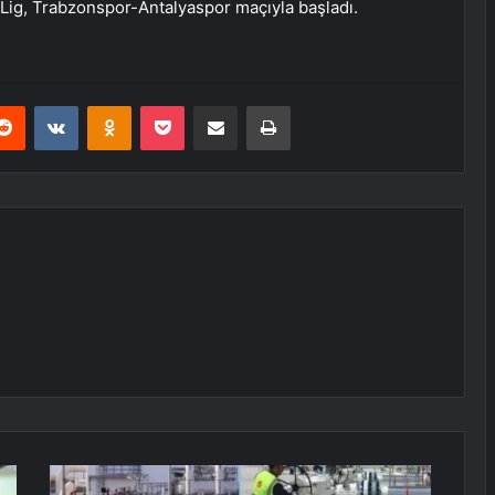
ig, Trabzonspor-Antalyaspor maçıyla başladı.
erest
Reddit
VKontakte
Odnoklassniki
Pocket
E-Posta ile paylaş
Yazdır