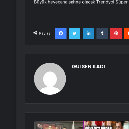
Büyük heyecana sahne olacak Trendyol Süper L
Facebook
Twitter
LinkedIn
Tumblr
Pint
Paylaş
GÜLSEN KADI