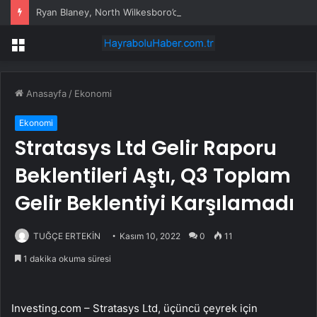
Ryan Blaney, North Wilkesboro’daki tarihi yarış öncesinde sıcak serisini sürdürmeyi hedefliyor
Menü
Anasayfa
/
Ekonomi
Ekonomi
Stratasys Ltd Gelir Raporu
Beklentileri Aştı, Q3 Toplam
Gelir Beklentiyi Karşılamadı
TUĞÇE ERTEKİN
Kasım 10, 2022
0
11
1 dakika okuma süresi
Investing.com – Stratasys Ltd, üçüncü çeyrek için