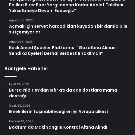
Failleri Birer Birer Yargılanana Kadar Adalet Talebini
Yükseltmeye Devam Edeceğiz”
Ağustos 5, 2026
Açmak için servet harcadıkları kuyudan bir damla bile
su içemiyorlar
Ağustos 5, 2026
Kesk Amed Şubeler Platformu: “Gözaltına Alınan
Sendika Üyeleri Derhal Serbest Bırakılmalı”
Rastgele Haberler
Eylül 13, 2025
Bursa Yıldırım’dan sıfır atıkla can dostlara mama
desteği
Ocak 30, 2026
Emeklilerin taşınabileceği en iyi Avrupa ülkesi
Haziran 12, 2025
Bodrum’da Maki Yangını Kontrol Altına Alındı