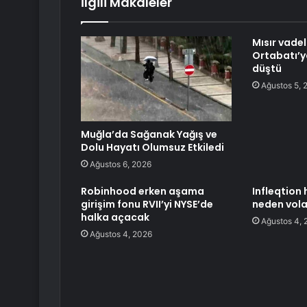
İlgili Makaleler
Mısır vadel
Ortabatı’y
düştü
Ağustos 5, 
Muğla’da Sağanak Yağış ve
Dolu Hayatı Olumsuz Etkiledi
Ağustos 6, 2026
Robinhood erken aşama
Infleqtion
girişim fonu RVII’yi NYSE’de
neden vola
halka açacak
Ağustos 4, 
Ağustos 4, 2026