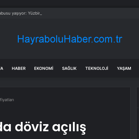
busu yaşıyor: Yüzbinlerce kişi kaçıyor alevler kovalıyor
FA
HABER
EKONOMI
SAĞLIK
TEKNOLOJI
YAŞAM
iyatları
a döviz açılış