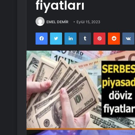
fiyatları
EMEL DEMİR
Eylül 15, 2023
Facebook
Twitter
LinkedIn
Tumblr
Pinterest
Reddit