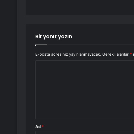
Bir yanıt yazın
E-posta adresiniz yayınlanmayacak.
Gerekli alanlar
*
i
Y
o
r
u
m
*
Ad
*