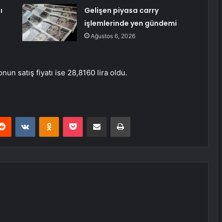
ı
Gelişen piyasa carry
işlemlerinde yen gündemi
Ağustos 6, 2026
nun satış fiyatı ise 28,8160 lira oldu.
erest
Reddit
VKontakte
Odnoklassniki
Pocket
E-Posta ile paylaş
Yazdır