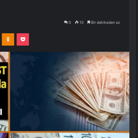
0
10
Bir dakikadan az
VKontakte
Odnoklassniki
Pocket