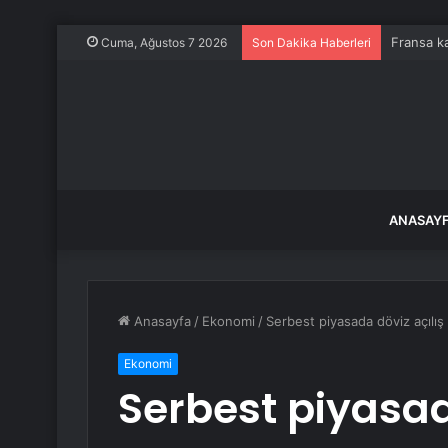
Fransa ka
Cuma, Ağustos 7 2026
Son Dakika Haberleri
ANASAY
Anasayfa
/
Ekonomi
/
Serbest piyasada döviz açılış f
Ekonomi
Serbest piyasad