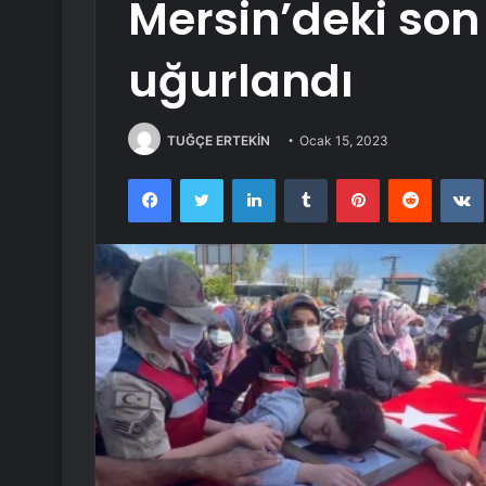
Mersin’deki so
uğurlandı
TUĞÇE ERTEKİN
Ocak 15, 2023
Facebook
Twitter
LinkedIn
Tumblr
Pinterest
Reddit