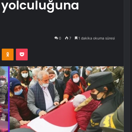
n yolculuğuna
0
7
1 dakika okuma süresi
VKontakte
Odnoklassniki
Pocket