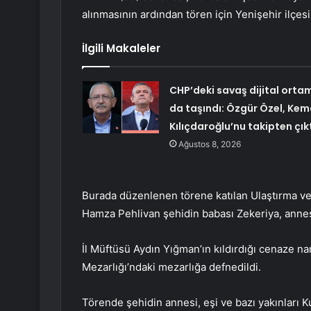
alınmasının ardından tören için Yenişehir ilçe
İlgili Makaleler
CHP’deki savaş dijital orta
da taşındı: Özgür Özel, Kem
Kılıçdaroğlu’nu takipten çık
Ağustos 8, 2026
Burada düzenlenen törene katılan Ulaştırma ve 
Hamza Pehlivan şehidin babası Zekeriya, annesi 
İl Müftüsü Aydın Yığman’ın kıldırdığı cenaze n
Mezarlığı’ndaki mezarlığa defnedildi.
Törende şehidin annesi, eşi ve bazı yakınları K