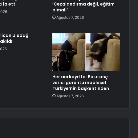
ifa etti
‘Cezalandırma değil, eğitim
olmalı’
2026
Ağustos 7, 2026
lican Uludağ
akıldı
2026
Her anı kayıtta: Bu utanç
verici görüntü maalesef
Türkiye’nin başkentinden
Ağustos 7, 2026