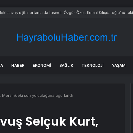
rken’den ‘yasak aşk’ açıklaması: Hukuki yollara başvuruyor
FA
HABER
EKONOMI
SAĞLIK
TEKNOLOJI
YAŞAM
 Mersin’deki son yolculuğuna uğurlandı
vuş Selçuk Kurt,