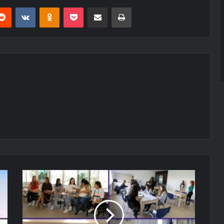
erest
Reddit
VKontakte
Odnoklassniki
Pocket
E-Posta ile paylaş
Yazdır