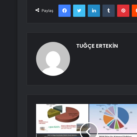
Facebook
Twitter
LinkedIn
Tumblr
Pint
Paylaş
TUĞÇE ERTEKİN