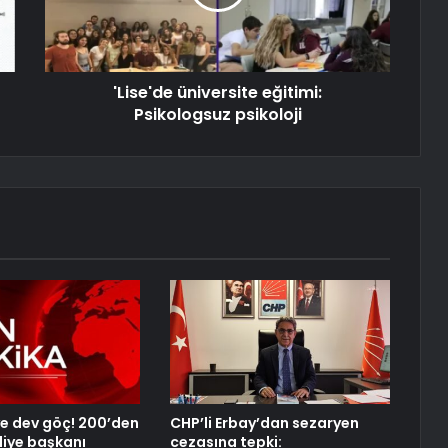
'Lise'de üniversite eğitimi:
Psikologsuz psikoloji
’ye dev göç! 200’den
CHP’li Erbay’dan sezaryen
diye başkanı
cezasına tepki: