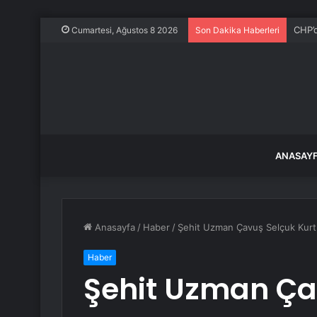
Ece E
Cumartesi, Ağustos 8 2026
Son Dakika Haberleri
ANASAY
Anasayfa
/
Haber
/
Şehit Uzman Çavuş Selçuk Kurt,
Haber
Şehit Uzman Ça