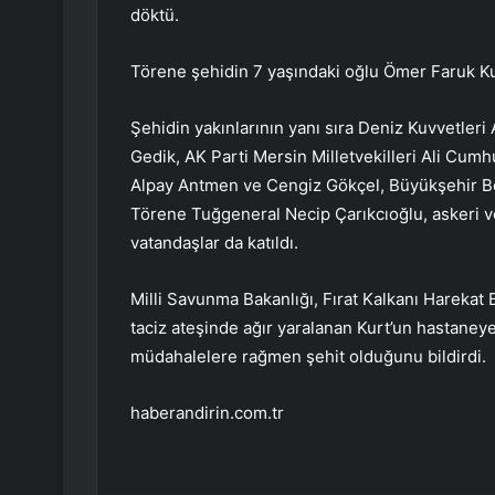
döktü.
Törene şehidin 7 yaşındaki oğlu Ömer Faruk Kur
Şehidin yakınlarının yanı sıra Deniz Kuvvetler
Gedik, AK Parti Mersin Milletvekilleri Ali Cumh
Alpay Antmen ve Cengiz Gökçel, Büyükşehir Be
Törene Tuğgeneral Necip Çarıkcıoğlu, askeri ve s
vatandaşlar da katıldı.
Milli Savunma Bakanlığı, Fırat Kalkanı Harekat
taciz ateşinde ağır yaralanan Kurt’un hastaneye 
müdahalelere rağmen şehit olduğunu bildirdi.
haberandirin.com.tr