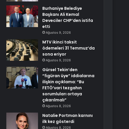
Burhaniye Belediye
Başkanı Ali Kemal
Deveciler CHP’den istifa
etti
Ağustos 9, 2026
MTV ikinci taksit
ödemeleri 31 Temmuz’da
sona eriyor
Ağustos 9, 2026
Gürsel Tekin’den
“figüran üye” iddialarına
ilişkin açıklama: “Bu
FETÖ’vari tezgahın
sorumluları ortaya
çıkarılmalı”
Ağustos 8, 2026
Natalie Portman karnını
ilk kez gösterdi
Ağustos 8, 2026