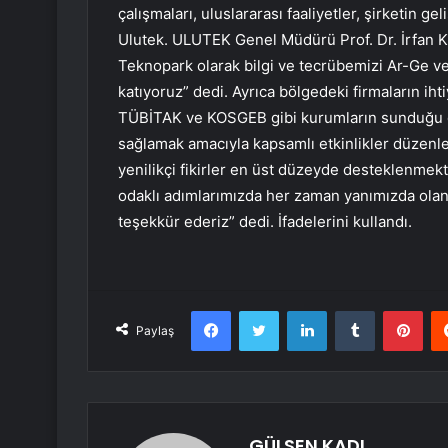
çalışmaları, uluslararası faaliyetler, şirketin g
Ulutek. ULUTEK Genel Müdürü Prof. Dr. İrfan Ka
Teknopark olarak bilgi ve tecrübemizi Ar-Ge 
katıyoruz” dedi. Ayrıca bölgedeki firmaların iht
TÜBİTAK ve KOSGEB gibi kurumların sunduğu dest
sağlamak amacıyla kapsamlı etkinlikler düzenley
yenilikçi fikirler en üst düzeyde desteklenmek
odaklı adımlarımızda her zaman yanımızda olan 
teşekkür ederiz” dedi. İfadelerini kullandı.
Facebook
Twitter
LinkedIn
Tumblr
Pint
Paylaş
GÜLSEN KADI