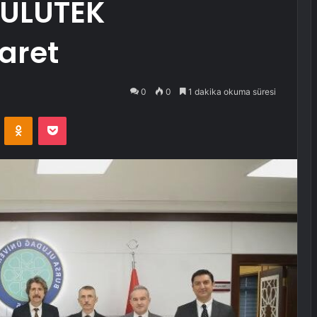
 ULUTEK
aret
0
0
1 dakika okuma süresi
VKontakte
Odnoklassniki
Pocket