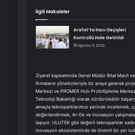
İlgili Makaleler
Arafat’ta Hacı Geçişleri
Kontrollü Hale Getirildi
Ağustos 9, 2026
Ziyaret kapsamında Genel Müdür Bilal Macit ve
firmaların yöneticileriyle bir araya gelerek pro
Merkezi ve PROMER Hızlı Prototipleme Merkezi’n
Teknoloji Bakanlığı olarak sürdürülebilir başar
amaçla teknoparklarımızı yerinde incelemek, ça
değerlendirmek, Ar-Ge ve inovasyon çalışmaları
taşıyor. ULUTEK gibi değerli teknoparklar sade
inovasyon ekosisteminde de önemli bir yer tutm