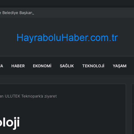
 Belediye Başkanı Ali Kemal Deveciler CHP’den istifa etti
FA
HABER
EKONOMI
SAĞLIK
TEKNOLOJI
YAŞAM
dan ULUTEK Teknopark’a ziyaret
loji