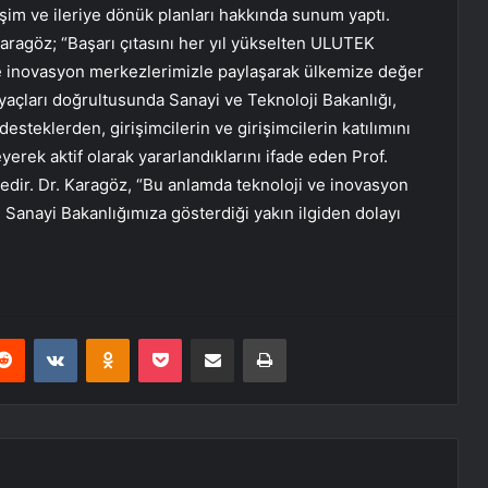
elişim ve ileriye dönük planları hakkında sunum yaptı.
ragöz; “Başarı çıtasını her yıl yükselten ULUTEK
ve inovasyon merkezlerimizle paylaşarak ülkemize değer
iyaçları doğrultusunda Sanayi ve Teknoloji Bakanlığı,
eklerden, girişimcilerin ve girişimcilerin katılımını
erek aktif olarak yararlandıklarını ifade eden Prof.
tedir. Dr. Karagöz, “Bu anlamda teknoloji ve inovasyon
Sanayi Bakanlığımıza gösterdiği yakın ilgiden dolayı
erest
Reddit
VKontakte
Odnoklassniki
Pocket
E-Posta ile paylaş
Yazdır