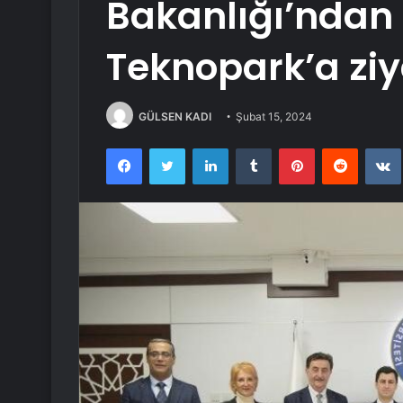
Bakanlığı’ndan
Teknopark’a ziy
GÜLSEN KADI
Şubat 15, 2024
Facebook
Twitter
LinkedIn
Tumblr
Pinterest
Reddit