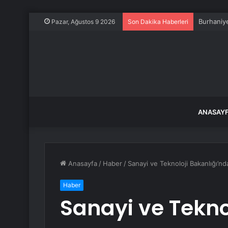
Burhaniye
Pazar, Ağustos 9 2026
Son Dakika Haberleri
ANASAY
Anasayfa
/
Haber
/
Sanayi ve Teknoloji Bakanlığı’n
Haber
Sanayi ve Tekno