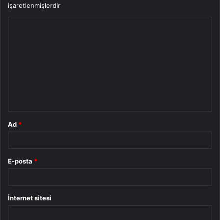
işaretlenmişlerdir
Y
o
r
u
m
*
Ad
*
E-posta
*
İnternet sitesi