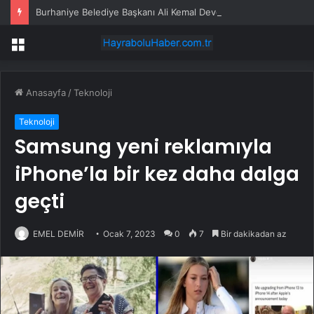
Burhaniye Belediye Başkanı Ali Kemal Deveciler CHP’den istifa etti
Menü
Anasayfa
/
Teknoloji
Teknoloji
Samsung yeni reklamıyla
iPhone’la bir kez daha dalga
geçti
EMEL DEMİR
Ocak 7, 2023
0
7
Bir dakikadan az