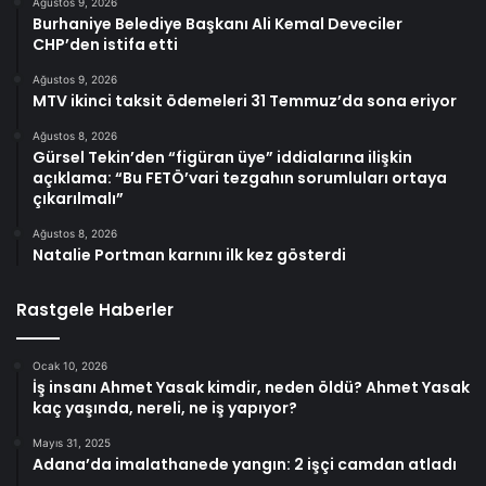
Ağustos 9, 2026
Burhaniye Belediye Başkanı Ali Kemal Deveciler
CHP’den istifa etti
Ağustos 9, 2026
MTV ikinci taksit ödemeleri 31 Temmuz’da sona eriyor
Ağustos 8, 2026
Gürsel Tekin’den “figüran üye” iddialarına ilişkin
açıklama: “Bu FETÖ’vari tezgahın sorumluları ortaya
çıkarılmalı”
Ağustos 8, 2026
Natalie Portman karnını ilk kez gösterdi
Rastgele Haberler
Ocak 10, 2026
İş insanı Ahmet Yasak kimdir, neden öldü? Ahmet Yasak
kaç yaşında, nereli, ne iş yapıyor?
Mayıs 31, 2025
Adana’da imalathanede yangın: 2 işçi camdan atladı