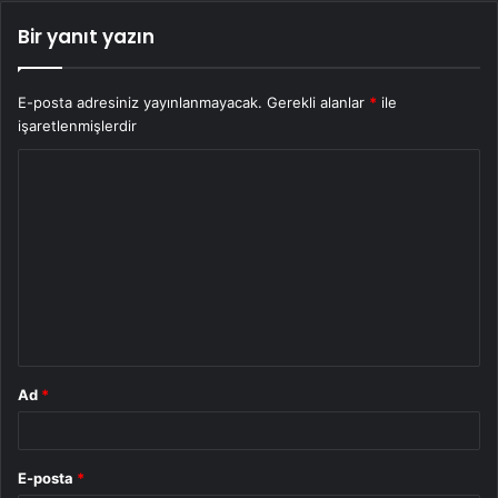
Bir yanıt yazın
E-posta adresiniz yayınlanmayacak.
Gerekli alanlar
*
ile
işaretlenmişlerdir
Y
o
r
u
m
*
Ad
*
E-posta
*