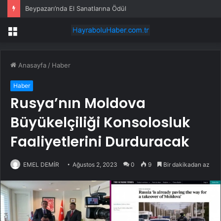
Beypazarı’nda El Sanatlarına Ödül
Menü
Anasayfa
/
Haber
Haber
Rusya’nın Moldova
Büyükelçiliği Konsolosluk
Faaliyetlerini Durduracak
EMEL DEMİR
Ağustos 2, 2023
0
9
Bir dakikadan az