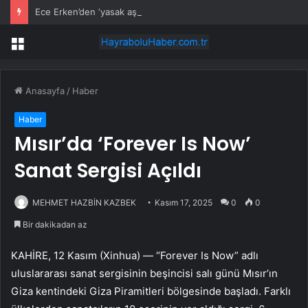
Ece Erken’den ‘yasak aşk’ açıklaması: Hukuki yollara başvuruyor
Menü
Anasayfa
/
Haber
Haber
Mısır’da ‘Forever Is Now’
Sanat Sergisi Açıldı
MEHMET HAZBİN KAZBEK
Kasım 17, 2025
0
0
Bir dakikadan az
KAHİRE, 12 Kasım (Xinhua) — “Forever Is Now” adlı
uluslararası sanat sergisinin beşincisi salı günü Mısır’ın
Giza kentindeki Giza Piramitleri bölgesinde başladı. Farklı