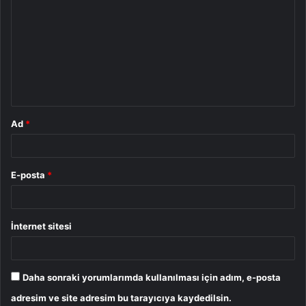
o
r
u
m
*
Ad
*
E-posta
*
İnternet sitesi
Daha sonraki yorumlarımda kullanılması için adım, e-posta
adresim ve site adresim bu tarayıcıya kaydedilsin.