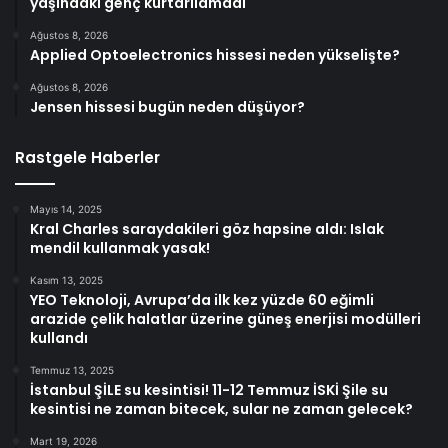
yaşındaki genç kurtarılamadı
Ağustos 8, 2026
Applied Optoelectronics hissesi neden yükselişte?
Ağustos 8, 2026
Jensen hissesi bugün neden düşüyor?
Rastgele Haberler
Mayıs 14, 2025
Kral Charles saraydakileri göz hapsine aldı: Islak
mendil kullanmak yasak!
Kasım 13, 2025
YEO Teknoloji, Avrupa’da ilk kez yüzde 60 eğimli
arazide çelik halatlar üzerine güneş enerjisi modülleri
kullandı
Temmuz 13, 2025
İstanbul ŞİLE su kesintisi! 11-12 Temmuz İSKİ Şile su
kesintisi ne zaman bitecek, sular ne zaman gelecek?
Mart 19, 2026