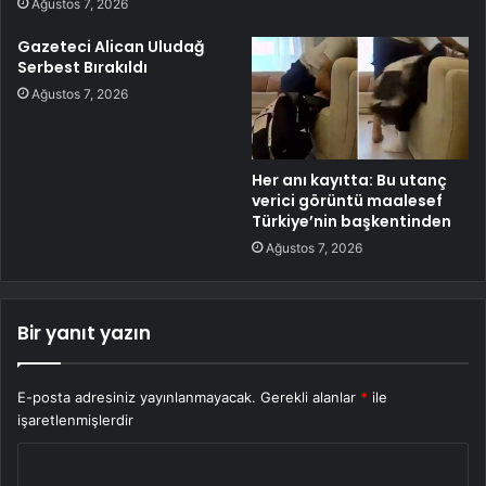
Ağustos 7, 2026
Gazeteci Alican Uludağ
Serbest Bırakıldı
Ağustos 7, 2026
Her anı kayıtta: Bu utanç
verici görüntü maalesef
Türkiye’nin başkentinden
Ağustos 7, 2026
Bir yanıt yazın
E-posta adresiniz yayınlanmayacak.
Gerekli alanlar
*
ile
işaretlenmişlerdir
Y