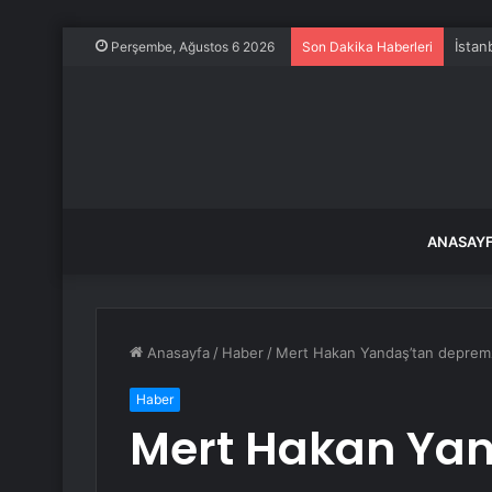
İstan
Perşembe, Ağustos 6 2026
Son Dakika Haberleri
ANASAY
Anasayfa
/
Haber
/
Mert Hakan Yandaş’tan depremze
Haber
Mert Hakan Yan