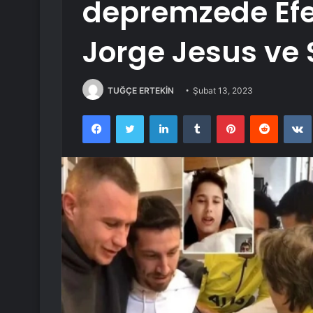
depremzede Efe
Jorge Jesus ve S
TUĞÇE ERTEKİN
Şubat 13, 2023
Facebook
Twitter
LinkedIn
Tumblr
Pinterest
Reddit