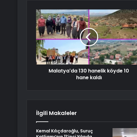
Malatya'da 130 hanelik köyde 10
hane kaldı
İlgili Makaleler
Kemal Kılıçdaroğlu, Suruç
Katliamı’nın 11’inci Yılında