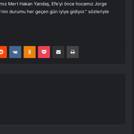
mız Mert Hakan Yandaş, Efe’yi önce hocamız Jorge
e’nin durumu her geçen gün iyiye gidiyor.” sözleriyle
erest
Reddit
VKontakte
Odnoklassniki
Pocket
E-Posta ile paylaş
Yazdır