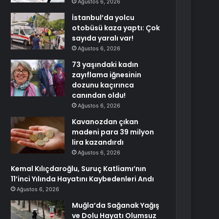
Ağustos 6, 2026
İstanbul’da yolcu
otobüsü kaza yaptı: Çok
sayıda yaralı var!
Ağustos 6, 2026
73 yaşındaki kadın
zayıflama iğnesinin
dozunu kaçırınca
canından oldu!
Ağustos 6, 2026
Kavanozdan çıkan
madeni para 39 milyon
lira kazandırdı
Ağustos 6, 2026
Kemal Kılıçdaroğlu, Suruç Katliamı’nın
11’inci Yılında Hayatını Kaybedenleri Andı
Ağustos 6, 2026
Muğla’da Sağanak Yağış
ve Dolu Hayatı Olumsuz