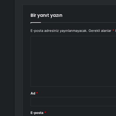
Bir yanıt yazın
E-posta adresiniz yayınlanmayacak.
Gerekli alanlar
*
i
Y
o
r
u
m
*
Ad
*
E-posta
*