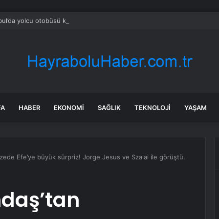
bul’da yolcu otobüsü kaza yaptı: Çok sayıda yaralı var!
FA
HABER
EKONOMI
SAĞLIK
TEKNOLOJI
YAŞAM
de Efe’ye büyük sürpriz! Jorge Jesus ve Szalai ile görüştü.
daş’tan