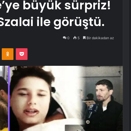
’ye büyük sürpriz!
zalai ile görüştü.
0
5
Bir dakikadan az
VKontakte
Odnoklassniki
Pocket