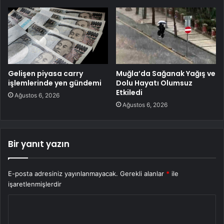
Gelişen piyasa carry
Muğla’da Sağanak Yağış ve
işlemlerinde yen gündemi
Dolu Hayatı Olumsuz
Etkiledi
Ağustos 6, 2026
Ağustos 6, 2026
Bir yanıt yazın
E-posta adresiniz yayınlanmayacak.
Gerekli alanlar
*
ile
işaretlenmişlerdir
Y
o