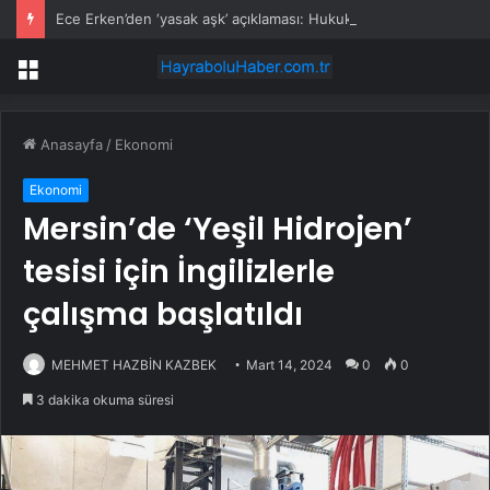
Ece Erken’den ‘yasak aşk’ açıklaması: Hukuki yollara başvuruyor
Menü
Anasayfa
/
Ekonomi
Ekonomi
Mersin’de ‘Yeşil Hidrojen’
tesisi için İngilizlerle
çalışma başlatıldı
MEHMET HAZBİN KAZBEK
Mart 14, 2024
0
0
3 dakika okuma süresi