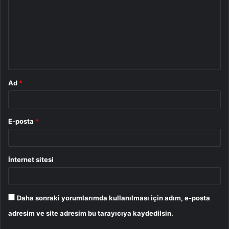
r
u
m
*
Ad
*
E-posta
*
İnternet sitesi
Daha sonraki yorumlarımda kullanılması için adım, e-posta
adresim ve site adresim bu tarayıcıya kaydedilsin.