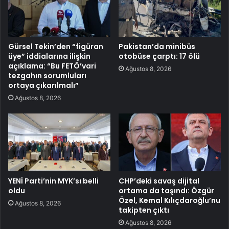
Gürsel Tekin’den “figüran
Pakistan’da minibüs
üye” iddialarına ilişkin
otobüse çarptı: 17 ölü
açıklama: “Bu FETÖ’vari
Ağustos 8, 2026
tezgahın sorumluları
ortaya çıkarılmalı”
Ağustos 8, 2026
YENİ Parti’nin MYK’sı belli
CHP’deki savaş dijital
oldu
ortama da taşındı: Özgür
Özel, Kemal Kılıçdaroğlu’nu
Ağustos 8, 2026
takipten çıktı
Ağustos 8, 2026