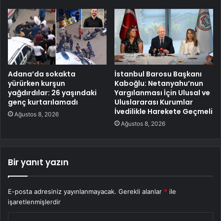
Adana’da sokakta
İstanbul Barosu Başkanı
yürürken kurşun
Kaboğlu: Netanyahu’nun
yağdırdılar: 26 yaşındaki
Yargılanması İçin Ulusal ve
genç kurtarılamadı
Uluslararası Kurumlar
İvedilikle Harekete Geçmeli
Ağustos 8, 2026
Ağustos 8, 2026
Bir yanıt yazın
E-posta adresiniz yayınlanmayacak.
Gerekli alanlar
*
ile
işaretlenmişlerdir
Y