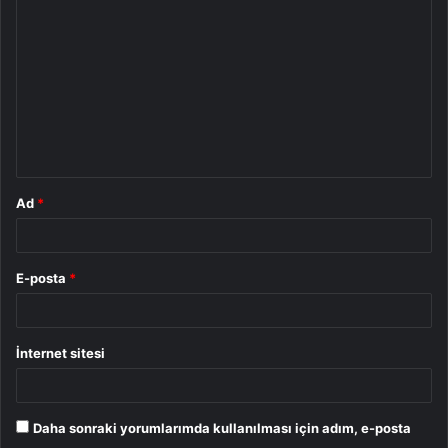
o
r
u
m
*
Ad
*
E-posta
*
İnternet sitesi
Daha sonraki yorumlarımda kullanılması için adım, e-posta