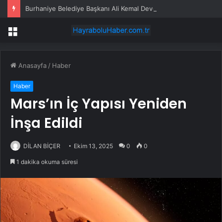
Burhaniye Belediye Başkanı Ali Kemal Deveciler CHP’den istifa etti
Menü
Anasayfa
/
Haber
Haber
Mars’ın İç Yapısı Yeniden
İnşa Edildi
DİLAN BİÇER
Ekim 13, 2025
0
0
1 dakika okuma süresi