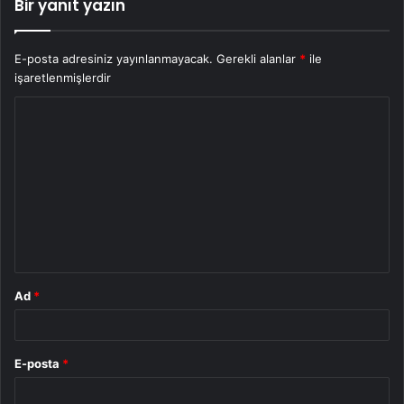
Bir yanıt yazın
E-posta adresiniz yayınlanmayacak.
Gerekli alanlar
*
ile
işaretlenmişlerdir
Y
o
r
u
m
*
Ad
*
E-posta
*