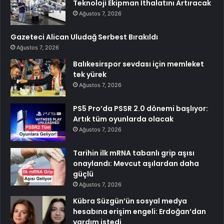
Teknoloji Ekipman İthalatını Artıracak
Ağustos 7, 2026
Gazeteci Alican Uludağ Serbest Bırakıldı
Ağustos 7, 2026
Balıkesirspor sevdası için memleket
tek yürek
Ağustos 7, 2026
PS5 Pro’da PSSR 2.0 dönemi başlıyor:
Artık tüm oyunlarda olacak
Ağustos 7, 2026
Tarihin ilk mRNA tabanlı grip aşısı
onaylandı: Mevcut aşılardan daha
güçlü
Ağustos 7, 2026
Kübra Süzgün’ün sosyal medya
hesabına erişim engeli: Erdoğan’dan
yardım istedi