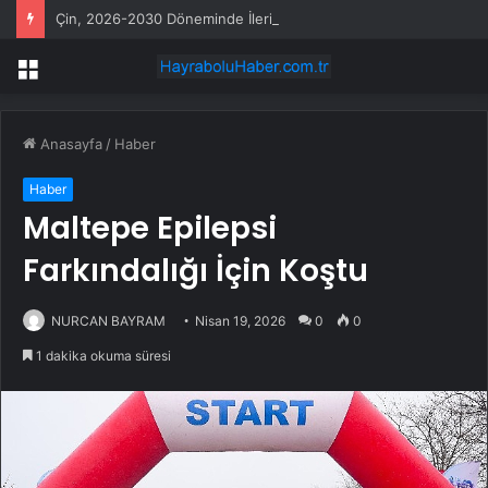
Çin, 2026-2030 Döneminde İleri Teknoloji Ekipman İthalatını Artıracak
Menü
Anasayfa
/
Haber
Haber
Maltepe Epilepsi
Farkındalığı İçin Koştu
NURCAN BAYRAM
Nisan 19, 2026
0
0
1 dakika okuma süresi