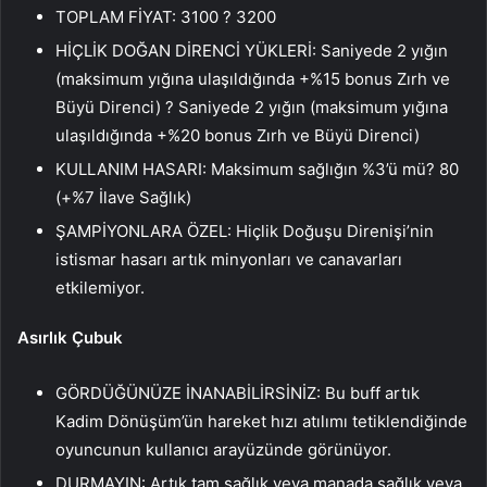
TOPLAM FİYAT: 3100 ? 3200
HİÇLİK DOĞAN DİRENCİ YÜKLERİ: Saniyede 2 yığın
(maksimum yığına ulaşıldığında +%15 bonus Zırh ve
Büyü Direnci) ? Saniyede 2 yığın (maksimum yığına
ulaşıldığında +%20 bonus Zırh ve Büyü Direnci)
KULLANIM HASARI: Maksimum sağlığın %3’ü mü? 80
(+%7 İlave Sağlık)
ŞAMPİYONLARA ÖZEL: Hiçlik Doğuşu Direnişi’nin
istismar hasarı artık minyonları ve canavarları
etkilemiyor.
Asırlık Çubuk
GÖRDÜĞÜNÜZE İNANABİLİRSİNİZ: Bu buff artık
Kadim Dönüşüm’ün hareket hızı atılımı tetiklendiğinde
oyuncunun kullanıcı arayüzünde görünüyor.
DURMAYIN: Artık tam sağlık veya manada sağlık veya