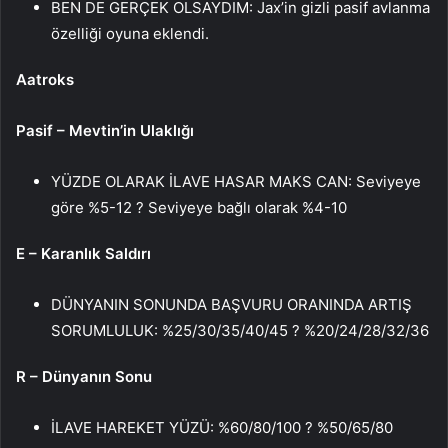
BEN DE GERÇEK OLSAYDIM: Jax’in gizli pasif avlanma
özelliği oyuna eklendi.
Aatroks
Pasif – Mevtin’in Ulaklığı
YÜZDE OLARAK İLAVE HASAR MAKS CAN: Seviyeye
göre %5-12 ? Seviyeye bağlı olarak %4-10
E – Karanlık Saldırı
DÜNYANIN SONUNDA BAŞVURU ORANINDA ARTIŞ
SORUMLULUK: %25/30/35/40/45 ? %20/24/28/32/36
R – Dünyanın Sonu
İLAVE HAREKET YÜZÜ: %60/80/100 ? %50/65/80