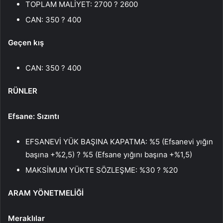
TOPLAM MALİYET: 2700 ? 2600
CAN: 350 ? 400
Geçen kış
CAN: 350 ? 400
RÜNLER
Efsane: Sızıntı
EFSANEVİ YÜK BAŞINA KAPATMA: %5 (Efsanevi yığın
başına +%2,5) ? %5 (Efsane yığını başına +%1,5)
MAKSİMUM YÜKTE SÖZLEŞME: %30 ? %20
ARAM YÖNETMELİĞİ
Meraklılar