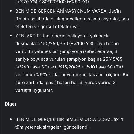
(+%70 YG) ? 80/120/160 (+%60 YG)
BENİM DE GERÇEK ANİMASYONUM VARSA: Jax’in
R’sinin pasifinde artık güncellenmiş animasyonlar, ses
efektleri ve görsel efektler var.
YENİ AKTİF: Jax fenerini sallayarak yakındaki
düşmanlara 150/250/350 (+%100 YG) büyü hasarı
verir. Bu yetenek bir şampiyona isabet ederse, 8
saniye boyunca vurulan şampiyon başına 25/45/65
(+%40 ilave SG) artı %15/20/25 (+%10 ilave SG) Zırh
ve bunun %60’ı kadar büyü direnci kazanır. ölçüm . Bu
süre zarfında, pasif hasarı her 3. vuruş yerine 2.
vuruşta uygulanır.
Diğer
BENİM DE GERÇEK BİR SİMGEM OLSA OLSA: Jax’in
tüm yetenek simgeleri güncellendi.