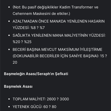
(Not: Bu pasif değişiklikler Kadim Transformer ve
Cehennem Maskesini de etkiler.)
AZALTMADAN ÖNCE MANA’DA YENİLENEN HASARIN
YÜZDESİ: %8 ? %7
SAĞLIKTA YENİLENEN MANA MALİYETİNİN YÜZDESİ:
%20 ? %25
BECERİ BAŞINA MEVCUT MAKSİMUM İYİLEŞTİRME
(DOKUNABİLİR BECERİLER İÇİN SANİYE BAŞINA): 15 ?
20
Başmeleğin Asası/Seraph’ın Şefkati
Başmelek Asası
TOPLAM MALİYET: 2600 ? 3000
YETENEK GÜCÜ: 60 ? 80