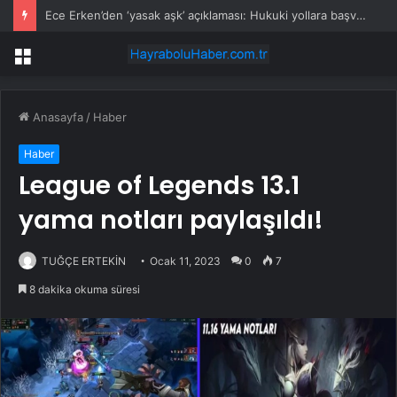
Ece Erken’den ‘yasak aşk’ açıklaması: Hukuki yollara başvuruyor
Menü
Anasayfa
/
Haber
Haber
League of Legends 13.1
yama notları paylaşıldı!
TUĞÇE ERTEKİN
Ocak 11, 2023
0
7
8 dakika okuma süresi