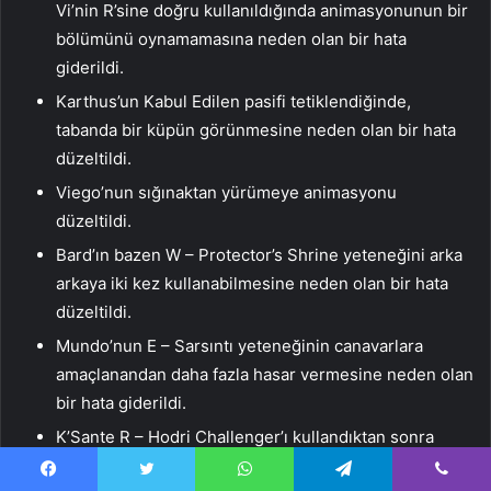
Vi’nin R’sine doğru kullanıldığında animasyonunun bir
bölümünü oynamamasına neden olan bir hata
giderildi.
Karthus’un Kabul Edilen pasifi tetiklendiğinde,
tabanda bir küpün görünmesine neden olan bir hata
düzeltildi.
Viego’nun sığınaktan yürümeye animasyonu
düzeltildi.
Bard’ın bazen W – Protector’s Shrine yeteneğini arka
arkaya iki kez kullanabilmesine neden olan bir hata
düzeltildi.
Mundo’nun E – Sarsıntı yeteneğinin canavarlara
amaçlanandan daha fazla hasar vermesine neden olan
bir hata giderildi.
K’Sante R – Hodri Challenger’ı kullandıktan sonra
kameranın ARAM’da bazen yüksekte asılı kalması
Facebook
Twitter
WhatsApp
Telegram
Viber