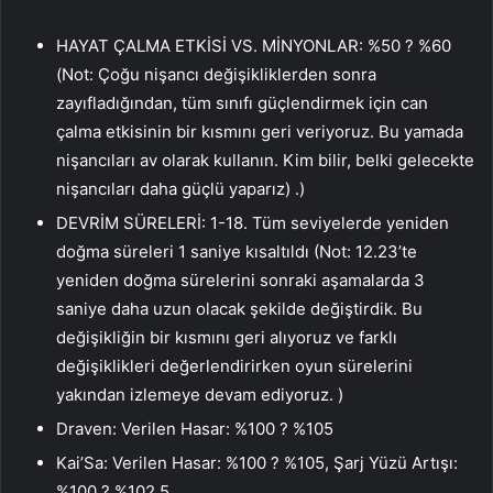
HAYAT ÇALMA ETKİSİ VS. MİNYONLAR: %50 ? %60
(Not: Çoğu nişancı değişikliklerden sonra
zayıfladığından, tüm sınıfı güçlendirmek için can
çalma etkisinin bir kısmını geri veriyoruz. Bu yamada
nişancıları av olarak kullanın. Kim bilir, belki gelecekte
nişancıları daha güçlü yaparız) .)
DEVRİM SÜRELERİ: 1-18. Tüm seviyelerde yeniden
doğma süreleri 1 saniye kısaltıldı (Not: 12.23’te
yeniden doğma sürelerini sonraki aşamalarda 3
saniye daha uzun olacak şekilde değiştirdik. Bu
değişikliğin bir kısmını geri alıyoruz ve farklı
değişiklikleri değerlendirirken oyun sürelerini
yakından izlemeye devam ediyoruz. )
Draven: Verilen Hasar: %100 ? %105
Kai’Sa: Verilen Hasar: %100 ? %105, Şarj Yüzü Artışı:
%100 ? %102,5