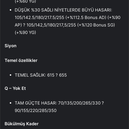
(+%60 YG)
DÜŞÜK %30 SAĞLI NİYETLERDE BÜYÜ HASARI:
105/142.5/180/217.5/255 (+%112.5 ​​Bonus AD) (+%90
AP) ? 105/142,5/180/217,5/255 (+%120 Bonus SG)
(+%90 YG)
Siyon
Temel özellikler
TEMEL SAĞLIK: 615 ? 655
Q – Yok Et
TAM GÜÇTE HASAR: 70/135/200/265/330 ?
90/155/220/285/350
Bükülmüş Kader