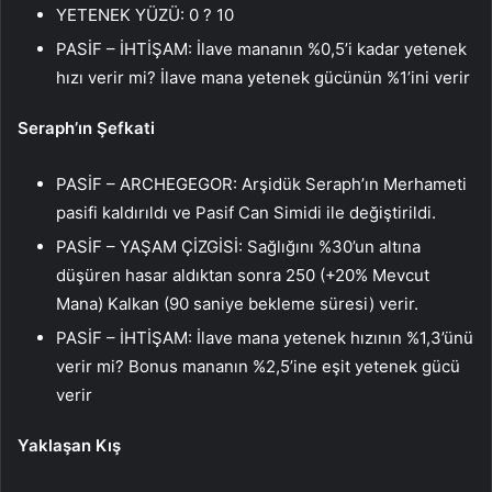
YETENEK YÜZÜ: 0 ? 10
PASİF – İHTİŞAM: İlave mananın %0,5’i kadar yetenek
hızı verir mi? İlave mana yetenek gücünün %1’ini verir
Seraph’ın Şefkati
PASİF – ARCHEGEGOR: Arşidük Seraph’ın Merhameti
pasifi kaldırıldı ve Pasif Can Simidi ile değiştirildi.
PASİF – YAŞAM ÇİZGİSİ: Sağlığını %30’un altına
düşüren hasar aldıktan sonra 250 (+20% Mevcut
Mana) Kalkan (90 saniye bekleme süresi) verir.
PASİF – İHTİŞAM: İlave mana yetenek hızının %1,3’ünü
verir mi? Bonus mananın %2,5’ine eşit yetenek gücü
verir
Yaklaşan Kış