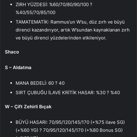
ZIRH YÜZDESİ: %60/70/80/90/100 ?
%40/55/70/85/100
TAMATEMATİK: Rammus’un W’su, düz zırh ve büyü
direnci kazandırıyor, artık W’sundan kaynaklanan zırh
ve büyü direnci yüzdelerinden etkileniyor.
Shaco
S – Aldatma
MANA BEDELİ: 60 ? 40
SIRT ÇUBUĞU İLAVE KRİTİK HASAR: %30 ? %40
W – Çift Zehirli Bıçak
BÜYÜ HASARI: 70/95/120/145/170 (+%75 ilave SG)
(+%60 YG) ? 70/95/120/145/170 (+%80 Bonus SG)