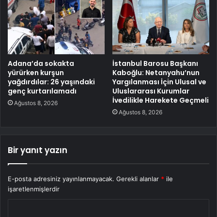
Adana’da sokakta
İstanbul Barosu Başkanı
yürürken kurşun
Kaboğlu: Netanyahu’nun
yağdırdılar: 26 yaşındaki
Yargılanması İçin Ulusal ve
genç kurtarılamadı
Uluslararası Kurumlar
İvedilikle Harekete Geçmeli
Ağustos 8, 2026
Ağustos 8, 2026
Bir yanıt yazın
E-posta adresiniz yayınlanmayacak.
Gerekli alanlar
*
ile
işaretlenmişlerdir
Y