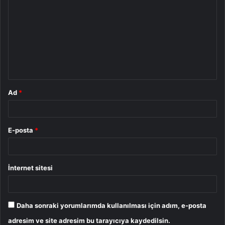
o
r
u
m
*
Ad
*
E-posta
*
İnternet sitesi
Daha sonraki yorumlarımda kullanılması için adım, e-posta
adresim ve site adresim bu tarayıcıya kaydedilsin.