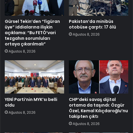
Gürsel Tekin’den “figüran
Pakistan’da minibüs
üye” iddialarına ilişkin
otobüse çarptı: 17 ölü
açıklama: “Bu FETÖ’vari
Ağustos 8, 2026
tezgahın sorumluları
ortaya çıkarılmalı”
Ağustos 8, 2026
YENİ Parti’nin MYK’sı belli
CHP’deki savaş dijital
oldu
ortama da taşındı: Özgür
Özel, Kemal Kılıçdaroğlu’nu
Ağustos 8, 2026
takipten çıktı
Ağustos 8, 2026