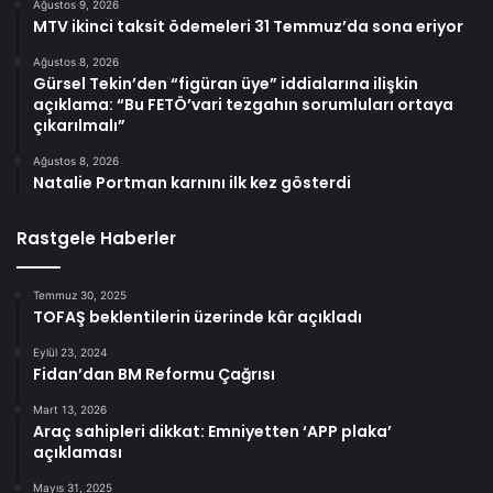
Ağustos 9, 2026
MTV ikinci taksit ödemeleri 31 Temmuz’da sona eriyor
Ağustos 8, 2026
Gürsel Tekin’den “figüran üye” iddialarına ilişkin
açıklama: “Bu FETÖ’vari tezgahın sorumluları ortaya
çıkarılmalı”
Ağustos 8, 2026
Natalie Portman karnını ilk kez gösterdi
Rastgele Haberler
Temmuz 30, 2025
TOFAŞ beklentilerin üzerinde kâr açıkladı
Eylül 23, 2024
Fidan’dan BM Reformu Çağrısı
Mart 13, 2026
Araç sahipleri dikkat: Emniyetten ‘APP plaka’
açıklaması
Mayıs 31, 2025