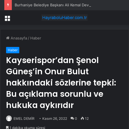
Burhaniye Belediye Başkanı Ali Kemal Deveciler CHP’den istifa etti
Menü
Anasayfa
/
Haber
Haber
Kayserispor’dan Şenol
Güneş’in Onur Bulut
hakkındaki sözlerine tepki:
Bu açıklama sorunlu ve
hukuka aykırıdır
EMEL DEMİR
Kasım 26, 2022
0
12
1 dakika okuma süresi