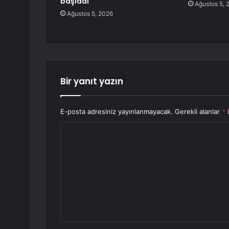
başladı
Ağustos 5, 
Ağustos 5, 2026
Bir yanıt yazın
E-posta adresiniz yayınlanmayacak.
Gerekli alanlar
*
i
Y
o
r
u
m
*