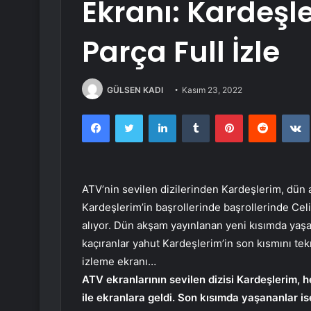
Ekranı: Kardeşl
Parça Full İzle
GÜLSEN KADI
Kasım 23, 2022
Facebook
Twitter
LinkedIn
Tumblr
Pinterest
Reddit
ATV’nin sevilen dizilerinden Kardeşlerim, dün ak
Kardeşlerim’in başrollerinde başrollerinde Cel
alıyor. Dün akşam yayınlanan yeni kısımda yaşa
kaçıranlar yahut Kardeşlerim’in son kısmını tek
izleme ekranı…
ATV ekranlarının sevilen dizisi Kardeşlerim,
ile ekranlara geldi. Son kısımda yaşananlar is