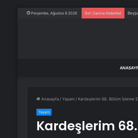
Beypa
Perşembe, Ağustos 6 2026
Son Dakika Haberleri
ANASAY
Anasayfa
/
Yaşam
/
Kardeşlerim 68. Bölüm İzleme E
Yaşam
Kardeşlerim 68