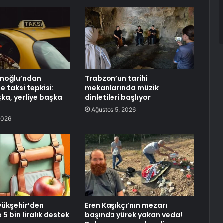
imoğlu’ndan
Trabzon’un tarihi
 taksi tepkisi:
mekanlarında müzik
şka, yerliye başka
dinletileri başlıyor
Ağustos 5, 2026
2026
yükşehir’den
Eren Kaşıkçı’nın mezarı
 5 bin liralık destek
başında yürek yakan veda!