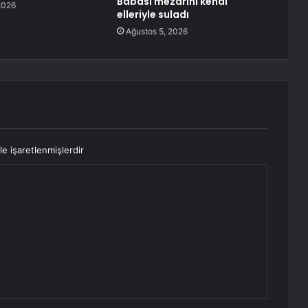
Babası mezarını kendi
2026
elleriyle suladı
Ağustos 5, 2026
le işaretlenmişlerdir