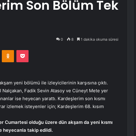
erim Son Bölüm Tek
0
8
1 dakika okuma süresi
VKontakte
Odnoklassniki
Pocket
şam yeni bölümü ile izleyicilerinin karşısına çıktı.
il Nalçakan, Fadik Sevin Atasoy ve Cüneyt Mete yer
nanlar ise heyecan yarattı. Kardeşlerim son kısmı
rar izlemek isteyenler için; Kardeşlerim 68. kısım
 her Cumartesi olduğu üzere dün akşam da yeni kısmı
e heyecanla takip edildi.