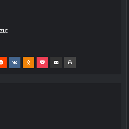
İZLE
erest
Reddit
VKontakte
Odnoklassniki
Pocket
E-Posta ile paylaş
Yazdır