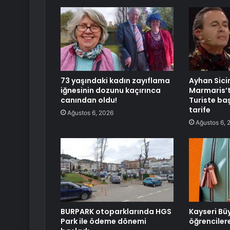
73 yaşındaki kadın zayıflama
Ayhan Sic
iğnesinin dozunu kaçırınca
Marmaris’te
canından oldu!
Turiste ba
tarife
Ağustos 6, 2026
Ağustos 6, 
BURPARK otoparklarında HGS
Kayseri Bü
Park ile ödeme dönemi
öğrencilere