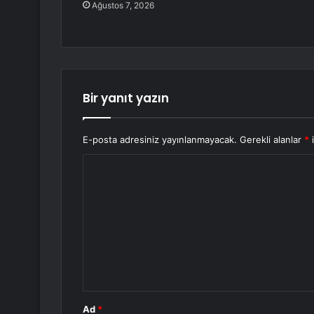
Ağustos 7, 2026
Bir yanıt yazın
E-posta adresiniz yayınlanmayacak.
Gerekli alanlar
*
i
Y
o
r
u
m
*
Ad
*