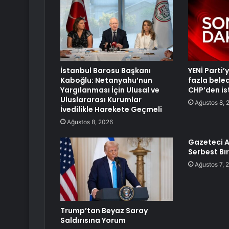
İstanbul Barosu Başkanı
YENİ Parti
Kaboğlu: Netanyahu’nun
fazla bele
Yargılanması İçin Ulusal ve
CHP’den ist
Uluslararası Kurumlar
Ağustos 8, 
İvedilikle Harekete Geçmeli
Ağustos 8, 2026
Gazeteci A
Serbest Bır
Ağustos 7, 
Trump’tan Beyaz Saray
Saldırısına Yorum