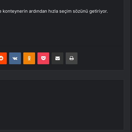
ile konteynerin ardından hızla seçim sözünü getiriyor.
erest
Reddit
VKontakte
Odnoklassniki
Pocket
E-Posta ile paylaş
Yazdır