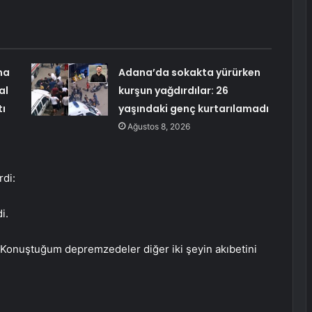
ma
Adana’da sokakta yürürken
al
kurşun yağdırdılar: 26
tı
yaşındaki genç kurtarılamadı
Ağustos 8, 2026
rdi:
i.
 Konuştuğum depremzedeler diğer iki şeyin akıbetini