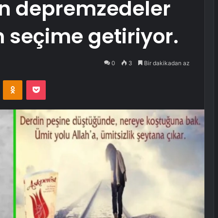
an depremzedeler
 seçime getiriyor.
0
3
Bir dakikadan az
VKontakte
Odnoklassniki
Pocket