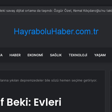
rken’den ‘yasak aşk’ açıklaması: Hukuki yollara başvuruyor
FA
HABER
EKONOMI
SAĞLIK
TEKNOLOJI
YAŞAM
aşlarına yıkılan depremzedeler bile sözü hemen seçime getiriyor.
 Beki: Evleri