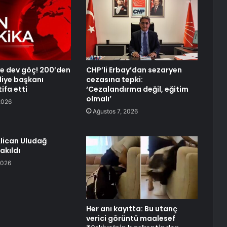
’ye dev göç! 200’den
CHP’li Erbay’dan sezaryen
diye başkanı
cezasına tepki:
ifa etti
‘Cezalandırma değil, eğitim
olmalı’
2026
Ağustos 7, 2026
lican Uludağ
akıldı
2026
Her anı kayıtta: Bu utanç
verici görüntü maalesef