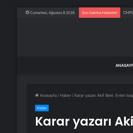
Ece E
Cumartesi, Ağustos 8 2026
Son Dakika Haberleri
ANASAY
Anasayfa
/
Haber
/
Karar yazarı Akif Beki: Evleri b
Haber
Karar yazarı Akif