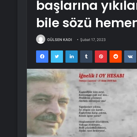
başlarına yıkıl
bile sözü hemen
GÜLSEN KADI
Şubat 17, 2023
Facebook
Twitter
LinkedIn
Tumblr
Pinterest
Reddit