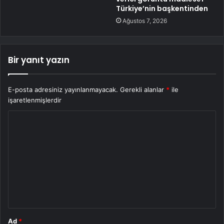
Türkiye’nin başkentinden
Ağustos 7, 2026
Bir yanıt yazın
E-posta adresiniz yayınlanmayacak.
Gerekli alanlar
*
ile
işaretlenmişlerdir
Y
o
r
u
m
*
Ad
*