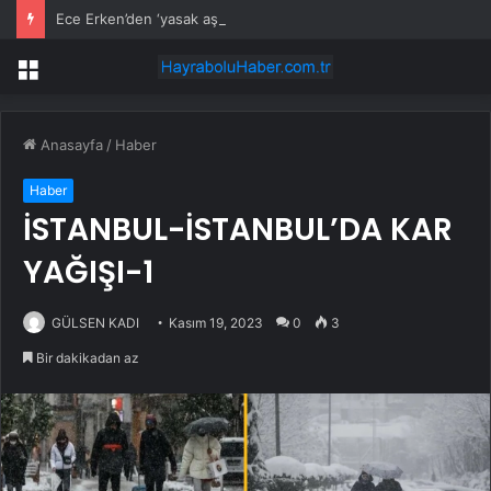
Ece Erken’den ‘yasak aşk’ açıklaması: Hukuki yollara başvuruyor
Menü
Anasayfa
/
Haber
Haber
İSTANBUL-İSTANBUL’DA KAR
YAĞIŞI-1
GÜLSEN KADI
Kasım 19, 2023
0
3
Bir dakikadan az