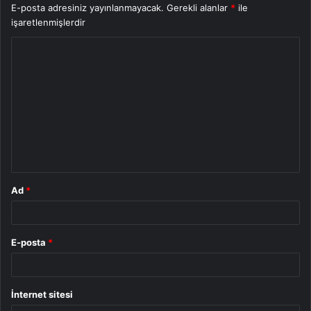
E-posta adresiniz yayınlanmayacak.
Gerekli alanlar
*
ile
işaretlenmişlerdir
Y
o
r
u
m
*
Ad
*
E-posta
*
İnternet sitesi