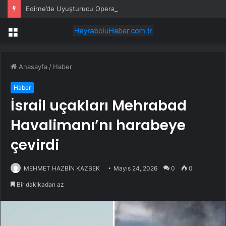
Edirne’de Uyuşturucu Operasyonu: 90 Kök Hint Keneviri Ele Geçirildi
Menü
Anasayfa
/
Haber
Haber
İsrail uçakları Mehrabad
Havalimanı’nı harabeye
çevirdi
MEHMET HAZBİN KAZBEK
Mayıs 24, 2026
0
0
Bir dakikadan az