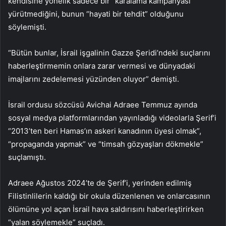
kendisine yönelik sadece bir “karalama kampanyası”
yürütmediğini, bunun “hayati bir tehdit” olduğunu
söylemişti.
“Bütün bunlar, İsrail işgalinin Gazze Şeridi’ndeki suçlarını
haberleştirmemin onlara zarar vermesi ve dünyadaki
imajlarını zedelemesi yüzünden oluyor” demişti.
İsrail ordusu sözcüsü Avichai Adraee Temmuz ayında
sosyal medya platformlarından yayınladığı videolarla Şerif’i
“2013’ten beri Hamas’ın askeri kanadının üyesi olmak”,
“propaganda yapmak” ve “timsah gözyaşları dökmekle”
suçlamıştı.
Adraee Ağustos 2024’te de Şerif’i, yerinden edilmiş
Filistinlilerin kaldığı bir okula düzenlenen ve onlarcasının
ölümüne yol açan İsrail hava saldırısını haberleştirirken
“yalan söylemekle” suçladı.