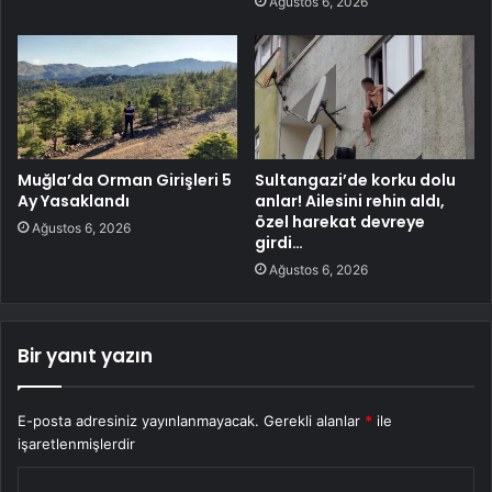
Ağustos 6, 2026
Muğla’da Orman Girişleri 5
Sultangazi’de korku dolu
Ay Yasaklandı
anlar! Ailesini rehin aldı,
özel harekat devreye
Ağustos 6, 2026
girdi…
Ağustos 6, 2026
Bir yanıt yazın
E-posta adresiniz yayınlanmayacak.
Gerekli alanlar
*
ile
işaretlenmişlerdir
Y