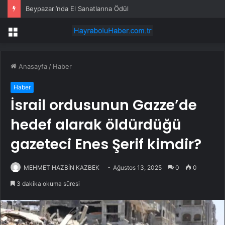
Beypazarı’nda El Sanatlarına Ödül
Menü
Anasayfa
/
Haber
Haber
İsrail ordusunun Gazze’de
hedef alarak öldürdüğü
gazeteci Enes Şerif kimdir?
MEHMET HAZBİN KAZBEK
Ağustos 13, 2025
0
0
3 dakika okuma süresi