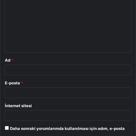
o
r
u
m
*
Ad
*
E-posta
*
İnternet sitesi
Daha sonraki yorumlarımda kullanılması için adım, e-posta