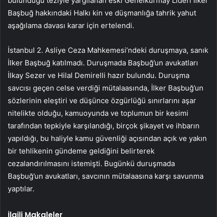
bulunduğu teziyle yargılanan eski Genelkurmay Lideri İlker
Başbuğ hakkındaki Halkı kin ve düşmanlığa tahrik yahut
aşağılama davası karar için ertelendi.
İstanbul 2. Asliye Ceza Mahkemesi’ndeki duruşmaya, sanık
İlker Başbuğ katılmadı. Duruşmada Başbuğ’un avukatları
İlkay Sezer ve Hilal Demirelli hazır bulundu. Duruşma
savcısı geçen celse verdiği mütalaasında, İlker Başbuğ’un
sözlerinin eleştiri ve düşünce özgürlüğü sınırlarını aşar
nitelikte olduğu, kamuoyunda ve toplumun bir kesimi
tarafından tepkiyle karşılandığı, birçok şikayet ve ihbarın
yapıldığı, bu haliyle kamu güvenliği açısından açık ve yakın
bir tehlikenin gündeme geldiğini belirterek
cezalandırılmasını istemişti. Bugünkü duruşmada
Başbuğ’un avukatları, savcının mütalaasına karşı savunma
yaptılar.
İlgili Makaleler