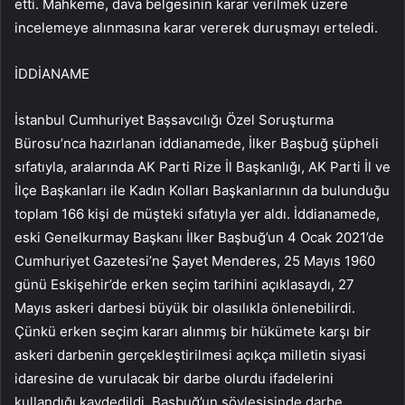
etti. Mahkeme, dava belgesinin karar verilmek üzere
incelemeye alınmasına karar vererek duruşmayı erteledi.
İDDİANAME
İstanbul Cumhuriyet Başsavcılığı Özel Soruşturma
Bürosu’nca hazırlanan iddianamede, İlker Başbuğ şüpheli
sıfatıyla, aralarında AK Parti Rize İl Başkanlığı, AK Parti İl ve
İlçe Başkanları ile Kadın Kolları Başkanlarının da bulunduğu
toplam 166 kişi de müşteki sıfatıyla yer aldı. İddianamede,
eski Genelkurmay Başkanı İlker Başbuğ’un 4 Ocak 2021’de
Cumhuriyet Gazetesi’ne Şayet Menderes, 25 Mayıs 1960
günü Eskişehir’de erken seçim tarihini açıklasaydı, 27
Mayıs askeri darbesi büyük bir olasılıkla önlenebilirdi.
Çünkü erken seçim kararı alınmış bir hükümete karşı bir
askeri darbenin gerçekleştirilmesi açıkça milletin siyasi
idaresine de vurulacak bir darbe olurdu ifadelerini
kullandığı kaydedildi. Başbuğ’un söyleşisinde darbe