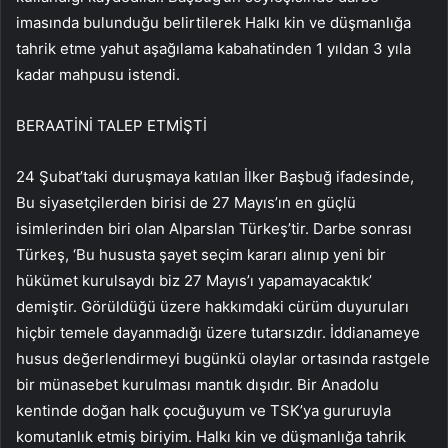
imasında bulunduğu belirtilerek Halkı kin ve düşmanlığa
tahrik etme yahut aşağılama kabahatinden 1 yıldan 3 yıla
kadar mahpusu istendi.
BERAATİNİ TALEP ETMİŞTİ
24 Şubat’taki duruşmaya katılan İlker Başbuğ ifadesinde,
Bu siyasetçilerden birisi de 27 Mayıs’ın en güçlü
isimlerinden biri olan Alparslan Türkeş’tir. Darbe sonrası
Türkeş, ‘Bu hususta şayet seçim kararı alınıp yeni bir
hükümet kurulsaydı biz 27 Mayıs’ı yapamayacaktık’
demiştir. Görüldüğü üzere hakkımdaki cürüm duyuruları
hiçbir temele dayanmadığı üzere tutarsızdır. İddianameye
husus değerlendirmeyi bugünkü olaylar ortasında rastgele
bir münasebet kurulması mantık dışıdır. Bir Anadolu
kentinde doğan halk çocuğuyum ve TSK’ya gururuyla
komutanlık etmiş biriyim. Halkı kin ve düşmanlığa tahrik