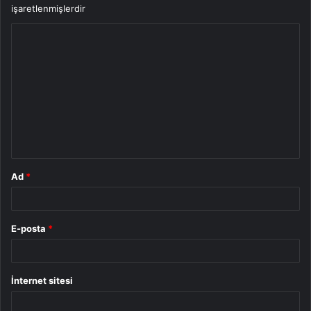
işaretlenmişlerdir
Y
o
r
u
m
*
Ad
*
E-posta
*
İnternet sitesi