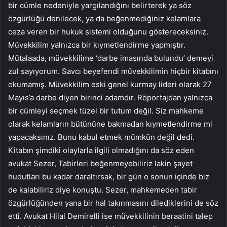
bir cümle nedeniyle yargılandığını belirterek ya söz
özgürlüğü denilecek, ya da beğenmediğiniz kelamlara
ceza veren bir hukuk sistemi olduğunu göstereceksiniz.
Müvekkilim yalnızca bir kıymetlendirme yapmıştır.
Mütalaada, müvekkilime ‘darbe imasında bulundu’ demeyi
zul sayıyorum. Savcı beyefendi müvekkilimin hiçbir kitabını
okumamış. Müvekkilim eski genel kurmay lideri olarak 27
Mayıs’a darbe diyen birinci adamdır. Röportajdan yalnızca
bir cümleyi seçmek tüzel bir tutum değil. Siz mahkeme
olarak kelamların bütününe bakmadan kıymetlendirme mi
yapacaksınız. Bunu kabul etmek mümkün değil dedi.
Kitabın şimdiki olaylarla ilgili olmadığını da söz eden
avukat Sezer, Tabirleri beğenmeyebiliriz lakin şayet
hudutları bu kadar daraltırsak, bir gün o sonun içinde biz
de kalabiliriz diye konuştu. Sezer, mahkemeden tabir
özgürlüğünden yana bir hal takınmasını dilediklerini de söz
etti. Avukat Hilal Demirelli ise müvekkilinin beraatini talep