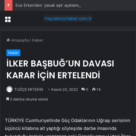
Ece Erken’den ‘yasak aşk’ açıklaması: Hukuki yollara başvuruyor
Menü
Anasayfa
/
Haber
Haber
İLKER BAŞBUĞ’UN DAVASI
KARAR İÇİN ERTELENDİ
TUĞÇE ERTEKİN
Kasım 24, 2022
0
14
2 dakika okuma süresi
TÜRKİYE Cumhuriyetinde Güç Odaklarının Uğraşı serisinin
üçüncü kitabına ait yaptığı söyleşide darbe imasında