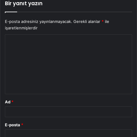
Bir yanıt yazın
E-posta adresiniz yayınlanmayacak.
Gerekli alanlar
*
ile
işaretlenmişlerdir
Y
o
r
u
m
*
Ad
*
E-posta
*