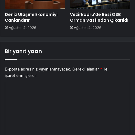
Deniz Ulaşımı Ekonomiyi
Vezirköprü’de Besi OSB
Canlandırır
Orman Vasfından Çıkarıldı
Ağustos 4, 2026
Ağustos 4, 2026
Bir yanıt yazın
E-posta adresiniz yayınlanmayacak.
Gerekli alanlar
*
ile
işaretlenmişlerdir
Y
o
r
u
m
*