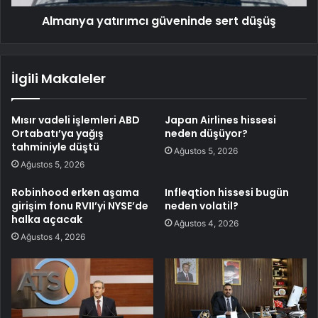
Almanya yatırımcı güveninde sert düşüş
İlgili Makaleler
Mısır vadeli işlemleri ABD
Japan Airlines hissesi
Ortabatı’ya yağış
neden düşüyor?
tahminiyle düştü
Ağustos 5, 2026
Ağustos 5, 2026
Robinhood erken aşama
Infleqtion hissesi bugün
girişim fonu RVII’yi NYSE’de
neden volatil?
halka açacak
Ağustos 4, 2026
Ağustos 4, 2026