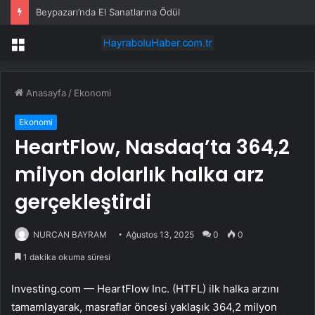
Beypazarı’nda El Sanatlarına Ödül
Menü
Anasayfa
/
Ekonomi
Ekonomi
HeartFlow, Nasdaq’ta 364,2
milyon dolarlık halka arz
gerçekleştirdi
NURCAN BAYRAM
Ağustos 13, 2025
0
0
1 dakika okuma süresi
Investing.com — HeartFlow Inc. (HTFL) ilk halka arzını
tamamlayarak, masraflar öncesi yaklaşık 364,2 milyon