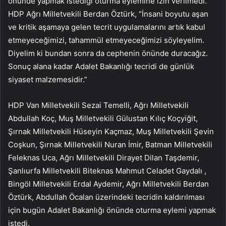
önünde yapmak istediği oturma eylemine izin verilmedi.
HDP Ağrı Milletvekili Berdan Öztürk, “İnsani boyutu aşan
ve kritik aşamaya gelen tecrit uygulamalarını artık kabul
etmeyeceğimizi, tahammül etmeyeceğimizi söyleyelim.
Diyelim ki bundan sonra da cephenin önünde duracağız.
Sonuç alana kadar Adalet Bakanlığı tecridi de günlük
siyaset malzemesidir.”
HDP Van Milletvekili Sezai Temelli, Ağrı Milletvekili
Abdullah Koç, Muş Milletvekili Gülustan Kılıç Koçyiğit,
Şırnak Milletvekili Hüseyin Kaçmaz, Muş Milletvekili Şevin
Coşkun, Şırnak Milletvekili Nuran İmir, Batman Milletvekili
Feleknas Uca, Ağrı Milletvekili Dirayet Dilan Taşdemir,
Şanlıurfa Milletvekili Biteknas Mahmut Celadet Gaydalı ,
Bingöl Milletvekili Erdal Aydemir, Ağrı Milletvekili Berdan
Öztürk, Abdullah Öcalan üzerindeki tecridin kaldırılması
için bugün Adalet Bakanlığı önünde oturma eylemi yapmak
istedi.