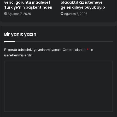
verici görüntü maalesef
olacaktı! Kız istemeye
Türkiye’nin başkentinden
gelen aileye büyük ayıp
Ağustos 7, 2026
Ağustos 7, 2026
Bir yanıt yazın
E-posta adresiniz yayınlanmayacak.
Gerekli alanlar
*
ile
işaretlenmişlerdir
Y
o
r
u
m
*