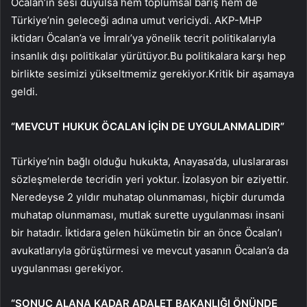
Öcalan’ın sesi duyulsa hem toplumsal barış hem de
Türkiye’nin geleceği adına umut vericiydi. AKP-MHP
iktidarı Öcalan’a ve İmralı’ya yönelik tecrit politikalarıyla
insanlık dışı politikalar yürütüyor.Bu politikalara karşı hep
birlikte sesimizi yükseltmemiz gerekiyor.Kritik bir aşamaya
geldi.
“MEVCUT HUKUK ÖCALAN İÇİN DE UYGULANMALIDIR”
Türkiye’nin bağlı olduğu hukukta, Anayasa’da, uluslararası
sözleşmelerde tecridin yeri yoktur. İzolasyon bir eziyettir.
Neredeyse 2 yıldır muhatap olunmaması, hiçbir durumda
muhatap olunmaması, mutlak surette uygulanması insani
bir hatadır. İktidara gelen hükümetin bir an önce Öcalan’ı
avukatlarıyla görüştürmesi ve mevcut yasanın Öcalan’a da
uygulanması gerekiyor.
“SONUÇ ALANA KADAR ADALET BAKANLIĞI ÖNÜNDE