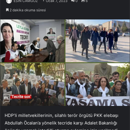
ESİN CAMGÖZ
Ocak 7, 2023
0
6
2 dakika okuma süresi
HDP’li milletvekillerinin, silahlı terör örgütü PKK elebaşı
Abdullah Öcalan’a yönelik tecride karşı Adalet Bakanlığı