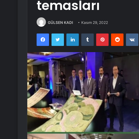
temasları
GÜLSEN KADI
Kasım 29, 2022
Facebook
Twitter
LinkedIn
Tumblr
Pinterest
Reddit