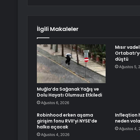
İlgili Makaleler
Mısır vadel
Ortabatı’y
düştü
Ağustos 5, 
Muğla’da Sağanak Yağış ve
Dolu Hayatı Olumsuz Etkiledi
Ağustos 6, 2026
Robinhood erken aşama
Infleqtion
girişim fonu RVII’yi NYSE’de
neden vola
halka açacak
Ağustos 4, 
Ağustos 4, 2026