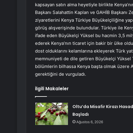
kapsayan satın alma heyetiyle birlikte Kenya’n
Başkanı Salahattin Kaplan ve GAHİB Başkanı Zeyna
ziyaretlerini Kenya Türkiye Büyükelçiliğine yap
görüş alışverişinde bulundular. Türkiye ile Ke
ifade eden Büyükelçi Yüksel bu hacmin 3,5 milyar
ederek Kenya’nın ticaret için bakir bir ülke ol
dost olduklarını kelamlarına ekleyerek Türk yat
memnuniyeti de dile getiren Büyükelçi Yüksel Tü
bölümlerin bilhassa Kenya başta olmak üzere Afr
gerektiğini de vurguladı.
İlgili Makaleler
Oltu’da Misafir Kirazı Hasad
Başladı
Ağustos 6, 2026