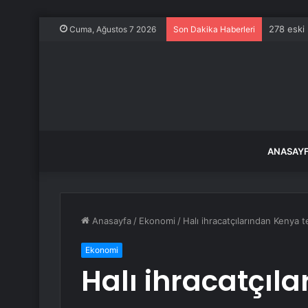
278 eski 
Cuma, Ağustos 7 2026
Son Dakika Haberleri
ANASAY
Anasayfa
/
Ekonomi
/
Halı ihracatçılarından Kenya t
Ekonomi
Halı ihracatçıl