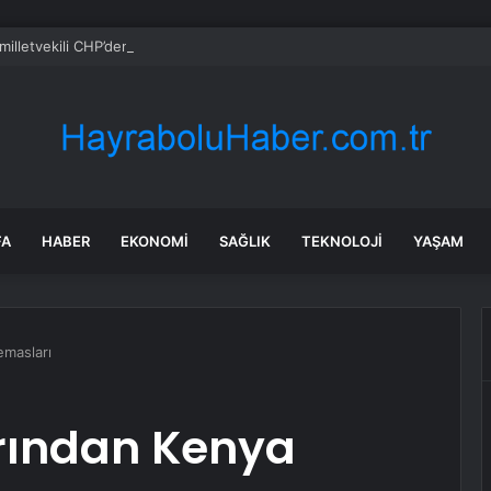
milletvekili CHP’den istifa etti
FA
HABER
EKONOMI
SAĞLIK
TEKNOLOJI
YAŞAM
emasları
arından Kenya