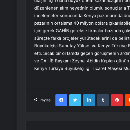
ulaşım için daha büyük önem kazanacağını ifa
düzenlenen alım heyetinin olumlu sonuçlarla Tü
incelemeler sonucunda Kenya pazarlarında öneml
pazarının ortalama 40 milyon dolara çıkarılab
için gerek GAHİB gerekse firmalar bazında çalı
süreçte farklı projeler yürüteceklerini de beli
Büyükelçisi Subutay Yüksel ve Kenya Türkiye Bü
etti. Sıcak bir ortamda geçen görüşmenin ardı
ve GAHİB Başkanı Zeynal Abidin Kaplan günün 
Kenya Türkiye Büyükelçiliği Ticaret Ataşesi Mus
Facebook
Twitter
LinkedIn
Tumblr
Pint
Paylaş