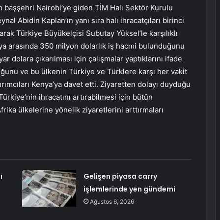
ın başşehri Nairobi’ye giden TİM Halı Sektör Kurulu
l Abidin Kaplan’ın yanı sıra halı ihracatçıları birinci
arak Türkiye Büyükelçisi Subutay Yüksel’le karşılıklı
nya arasında 350 milyon dolarlık iş hacmi bulunduğunu
 dolara çıkarılması için çalışmalar yaptıklarını ifade
duğunu ve bu ülkenin Türkiye ve Türklere karşı her vakit
ırımcıları Kenya’ya davet etti. Ziyaretten dolayı duyduğu
rkiye’nin ihracatını artırabilmesi için bütün
ika ülkelerine yönelik ziyaretlerini arttırmaları
ı
Gelişen piyasa carry
işlemlerinde yen gündemi
Ağustos 6, 2026