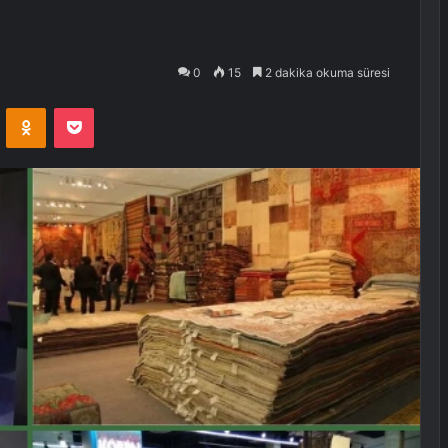
0
15
2 dakika okuma süresi
VKontakte
Odnoklassniki
Pocket