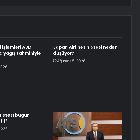
i işlemleri ABD
Japan Airlines hissesi neden
a yağış tahminiyle
düşüyor?
Ağustos 5, 2026
2026
 hissesi bugün
til?
2026