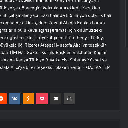
de ederek GAHİB tarafından Kenya ve Tanzanya’ya
rkiye’ye döneceğini kelamlarına ekledi. Yaptıkları
i çalışmalar yapılması halinde 8.5 milyon dolarlık halı
ileceğine de dikkat çeken Zeynal Abidin Kaplan bunun
şmaların bu ülkeye ağırlaştırılması için önümüzdeki
rterek gösterdikleri büyük ilgiden ötürü Kenya Türkiye
yükelçiliği Ticaret Ataşesi Mustafa Alıcı’ya teşekkür
ndan TİM Halı Sektör Kurulu Başkanı Salahattin Kaplan
anısına Kenya Türkiye Büyükelçisi Subutay Yüksel ve
tafa Alıcı’ya birer teşekkür plaketi verdi. – GAZİANTEP
erest
Reddit
VKontakte
Odnoklassniki
Pocket
E-Posta ile paylaş
Yazdır