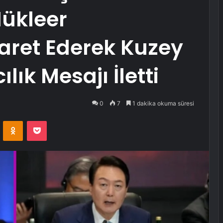
Nükleer
yaret Ederek Kuzey
lık Mesajı İletti
0
7
1 dakika okuma süresi
VKontakte
Odnoklassniki
Pocket