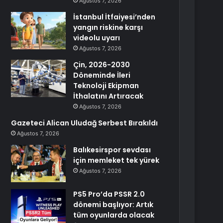
Ağustos 7, 2026
İstanbul İtfaiyesi’nden
yangın riskine karşı
videolu uyarı
Ağustos 7, 2026
Çin, 2026-2030
Döneminde İleri
Teknoloji Ekipman
İthalatını Artıracak
Ağustos 7, 2026
Gazeteci Alican Uludağ Serbest Bırakıldı
Ağustos 7, 2026
Balıkesirspor sevdası
için memleket tek yürek
Ağustos 7, 2026
PS5 Pro’da PSSR 2.0
dönemi başlıyor: Artık
tüm oyunlarda olacak