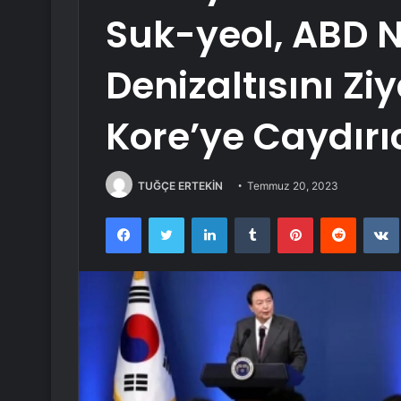
Suk-yeol, ABD 
Denizaltısını Zi
Kore’ye Caydırıcı
TUĞÇE ERTEKİN
Temmuz 20, 2023
Facebook
Twitter
LinkedIn
Tumblr
Pinterest
Reddit