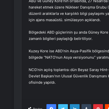
ABD ve Güney Kore’nin ortasında, 27 Nisan’da Ku
hareket etmek üzere Nükleer Danışma Grubu (N
düzenli aralıklarla ve karşılıklı bilgi paylaşımı
için ajans masaüstü. simülasyon açıklandı.
Bölgedeki ABD güçlerinin şu anda Güney Kore 
zamanlı bilgileri paylaştığı belirtiliyor.
Kuzey Kore ise ABD’nin Asya-Pasifik bölgesinde
bölgede “NATO’nun Asya versiyonunu” yaratmay
NCG’nin açılış toplantısı dün Beyaz Saray Hin
Devlet Başkanı’nın Ulusal Güvenlik Danışmanı 
ofisinde yapıldı.
Facebook
Twitter
LinkedIn
Tumblr
Pint
Paylaş