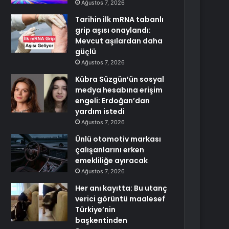
Ağustos 7, 2026
Tarihin ilk mRNA tabanlı
grip aşısı onaylandı:
Mevcut aşılardan daha
güçlü
Ağustos 7, 2026
Kübra Süzgün’ün sosyal
medya hesabına erişim
engeli: Erdoğan’dan
yardım istedi
Ağustos 7, 2026
Ünlü otomotiv markası
çalışanlarını erken
emekliliğe ayıracak
Ağustos 7, 2026
Her anı kayıtta: Bu utanç
verici görüntü maalesef
Türkiye’nin
başkentinden