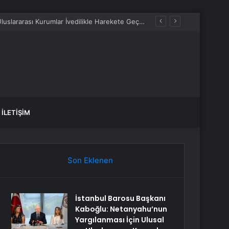
İstanbul Barosu Başkanı Kaboğlu: Netanyahu’nun Yargılanması İçin Ulusal ve Uluslararası Kurumlar İvedilikle Harekete Geçmeli
İLETIŞIM
Son Eklenen
İstanbul Barosu Başkanı
Kaboğlu: Netanyahu’nun
Yargılanması İçin Ulusal