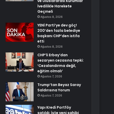
ve Uluslararası Kurumlar
İvedilikle Harekete
Geçmeli
Ağustos 8, 2026
YENİ Parti’ye dev göç!
200’den fazla belediye
başkanı CHP’den istifa
etti
Ağustos 8, 2026
CHP’li Erbay’dan
sezaryen cezasına tepki:
‘Cezalandırma değil,
eğitim olmalı’
Ağustos 7, 2026
Trump’tan Beyaz Saray
Saldırısına Yorum
Ağustos 7, 2026
Yapı Kredi Portföy
satıldı: İşte yeni sahibi