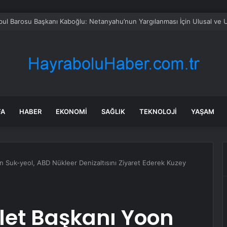
FA
HABER
EKONOMI
SAĞLIK
TEKNOLOJI
YAŞAM
 Suk-yeol, ABD Nükleer Denizaltısını Ziyaret Ederek Kuzey
let Başkanı Yoon