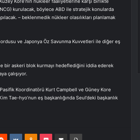
zey Kore’nin nükleer faaliyetlerine karşı birlikte
CG) kurulacak, böylece ABD ile stratejik konularda
 yapılacak. – beklenmedik nükleer olasılıkları planlamak
ordusu ve Japonya Öz Savunma Kuvvetleri ile diğer eş
 bir askeri blok kurmayı hedeflediğini iddia ederek
a çalışıyor.
t-Pasifik Koordinatörü Kurt Campbell ve Güney Kore
Kim Tae-hyo’nun eş başkanlığında Seul’deki başkanlık
erest
Reddit
VKontakte
Odnoklassniki
Pocket
E-Posta ile paylaş
Yazdır